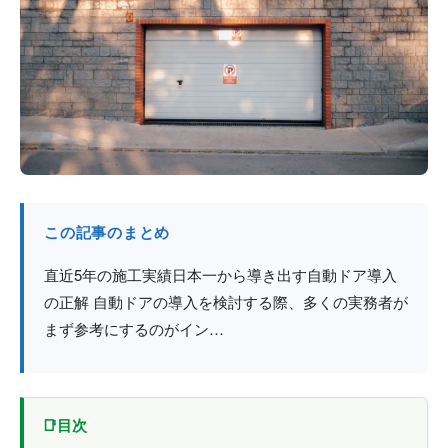
防火戸
埼玉
用語集
法人のお客様へ
茨城
コラム
栃木
最新情報
群馬
関西エリア
この記事のまとめ
直近5年の施工実績日本一から導き出す自動ドア導入
の正解 自動ドアの導入を検討する際、多くの実務者が
まず参考にするのがイン…
目次