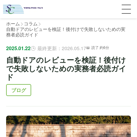
ホーム
コラム
自動ドアのレビューを検証！後付けで失敗しないための実
務者必読ガイド
サービス紹介
2025.01.22
最終更新：2026.05.17
読了 約6分
自動ドアのレビューを検証！後付け
料金
個人宅
で失敗しないための実務者必読ガイ
ド
補助金
マンション
全国対応について
ブログ
よくある質問
介護・医療施設
東京
施工事例
ホテル
神奈川
お客様の声
完全ガイド
工場・倉庫
千葉
製品比較
個人のお客様へ