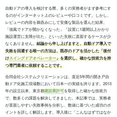
自動ドアの導入を検討する際、多くの実務者がまず参考にす
るのがインターネット上のレビューや口コミです。しかし、
レビューの内容を鵜呑みにして安価な製品を選んだ結果、
「強風でドアが開かなくなった」「設置に1週間以上かかり
施設運営に支障が出た」といった失敗に直面するケースが少
なくありません。
結論から申し上げますと、自動ドア導入で
失敗を回避する唯一の方法は、既存のドアを活かした「後付
け
スイングドアオペレーター
」を選択し、確かな技術力を持
つ専門業者に依頼することです。
合同会社システムクリエーションは、直近5年間の開き戸自
動ドア化施工現場数において日本一の実績を誇ります。2013
年の設立以来、東京都
建設業許可
を取得した確かな技術力
で、数多くの課題を解決してきました。本記事では、実務者
が直面しやすい失敗事例を分析し、数値に基づいた成功のポ
イントを詳しく解説します。導入後に「こんなはずではなか