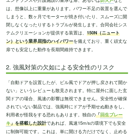
は、想像以上に重量があります。パワー不足の装置を選んで
しまうと、数ヶ月でモーターが焼き付いたり、スムーズに開
閉しなくなったりするトラブルが発生します。合同会社シス
テムクリエーションが提供する装置は、
150N（ニュート
ン）という業界屈指のハイパワー
を備えており、重く頑丈な
扉でも安定した動作を長期間維持できます。
2. 強風対策の欠如による安全性のリスク
「自動ドアを設置したが、ビル風でドアが押し戻されて開か
ない」というレビューも散見されます。特に屋外に面した玄
関ドアの場合、風速の影響は無視できません。安全性が確保
されていない製品では、強風時にドアが予期せぬ動きをし、
利用者が怪我をする恐れもあります。独自の
「
回生ブレー
キ
」を搭載した設計
であれば、風速15m/sの環境下でも安全
に制御可能です。これは、単に開ける力だけでなく、止める