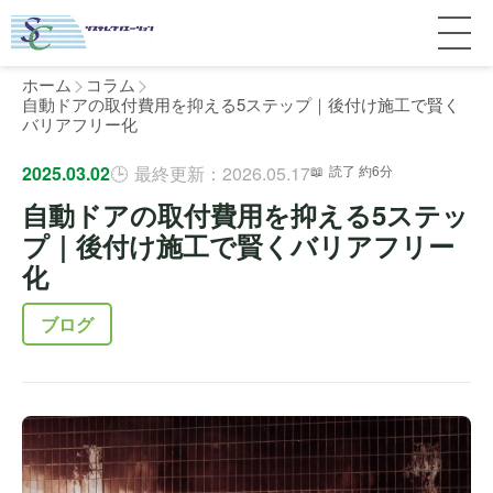
ホーム
コラム
自動ドアの取付費用を抑える5ステップ｜後付け施工で賢く
バリアフリー化
サービス紹介
2025.03.02
最終更新：2026.05.17
読了 約6分
自動ドアの取付費用を抑える5ステッ
料金
個人宅
プ｜後付け施工で賢くバリアフリー
化
補助金
マンション
全国対応について
ブログ
よくある質問
介護・医療施設
東京
施工事例
ホテル
神奈川
お客様の声
完全ガイド
工場・倉庫
千葉
製品比較
個人のお客様へ