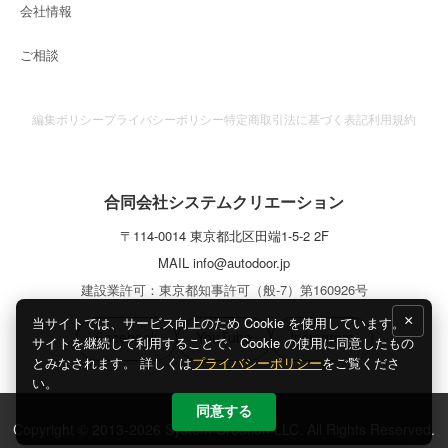
会社情報
ご相談
編集ポリシー
プライバシーポリシー
特定商取引法に基づく表記
利用規約
合同会社システムクリエーション
〒
114-0014
東京都
北区
田端1-5-2 2F
MAIL
info@autodoor.jp
建設業許可：東京都知事許可（般-7）第160926号
×
当サイトでは、サービス向上のため Cookie を使用しています。
Facebook
YouTube
Instagram
サイトを継続して利用することで、Cookie の使用に同意したもの
とみなされます。 詳しくは
プライバシーポリシー
をご覧くださ
い。
同意する
Copyright © 2013-2026 System Creation LLC. All Rights Reserved.