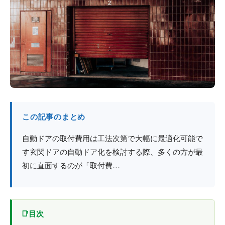
防火戸
埼玉
用語集
法人のお客様へ
茨城
コラム
栃木
最新情報
群馬
関西エリア
この記事のまとめ
自動ドアの取付費用は工法次第で大幅に最適化可能で
す玄関ドアの自動ドア化を検討する際、多くの方が最
初に直面するのが「取付費…
目次