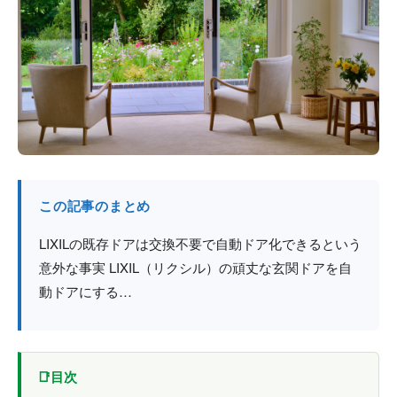
防火戸
埼玉
用語集
法人のお客様へ
茨城
コラム
栃木
最新情報
群馬
関西エリア
この記事のまとめ
LIXILの既存ドアは交換不要で自動ドア化できるという
意外な事実 LIXIL（リクシル）の頑丈な玄関ドアを自
動ドアにする…
目次