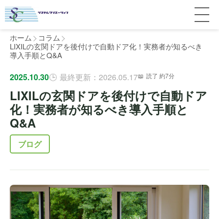
ホーム
コラム
LIXILの玄関ドアを後付けで自動ドア化！実務者が知るべき
導入手順とQ&A
サービス紹介
2025.10.30
最終更新：2026.05.17
読了 約7分
LIXILの玄関ドアを後付けで自動ドア
料金
個人宅
化！実務者が知るべき導入手順と
Q&A
補助金
マンション
全国対応について
ブログ
よくある質問
介護・医療施設
東京
施工事例
ホテル
神奈川
お客様の声
完全ガイド
工場・倉庫
千葉
製品比較
個人のお客様へ