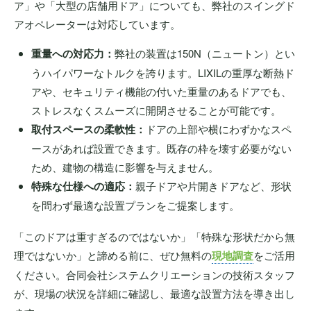
ア」や「大型の店舗用ドア」についても、弊社のスイングド
アオペレーターは対応しています。
重量への対応力：
弊社の装置は150N（ニュートン）とい
うハイパワーなトルクを誇ります。LIXILの重厚な断熱ド
アや、セキュリティ機能の付いた重量のあるドアでも、
ストレスなくスムーズに開閉させることが可能です。
取付スペースの柔軟性：
ドアの上部や横にわずかなスペ
ースがあれば設置できます。既存の枠を壊す必要がない
ため、建物の構造に影響を与えません。
特殊な仕様への適応：
親子ドアや片開きドアなど、形状
を問わず最適な設置プランをご提案します。
「このドアは重すぎるのではないか」「特殊な形状だから無
理ではないか」と諦める前に、ぜひ無料の
現地調査
をご活用
ください。合同会社システムクリエーションの技術スタッフ
が、現場の状況を詳細に確認し、最適な設置方法を導き出し