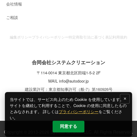
会社情報
ご相談
編集ポリシー
プライバシーポリシー
特定商取引法に基づく表記
利用規約
合同会社システムクリエーション
〒
114-0014
東京都
北区
田端1-5-2 2F
MAIL
info@autodoor.jp
建設業許可：東京都知事許可（般-7）第160926号
×
当サイトでは、サービス向上のため Cookie を使用しています。
Facebook
YouTube
Instagram
サイトを継続して利用することで、Cookie の使用に同意したもの
とみなされます。 詳しくは
プライバシーポリシー
をご覧くださ
い。
同意する
Copyright © 2013-2026 System Creation LLC. All Rights Reserved.