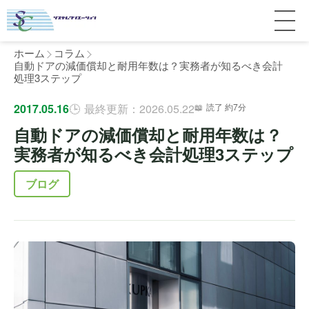
ホーム
コラム
自動ドアの減価償却と耐用年数は？実務者が知るべき会計
処理3ステップ
サービス紹介
2017.05.16
最終更新：2026.05.22
読了 約7分
自動ドアの減価償却と耐用年数は？
料金
個人宅
実務者が知るべき会計処理3ステップ
補助金
マンション
全国対応について
ブログ
よくある質問
介護・医療施設
東京
施工事例
ホテル
神奈川
お客様の声
完全ガイド
工場・倉庫
千葉
製品比較
個人のお客様へ