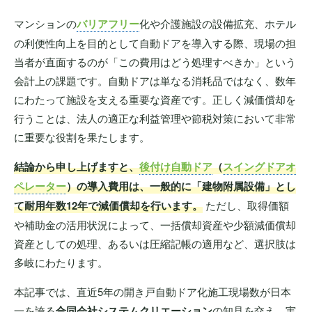
マンションの
バリアフリー
化や介護施設の設備拡充、ホテル
の利便性向上を目的として自動ドアを導入する際、現場の担
当者が直面するのが「この費用はどう処理すべきか」という
会計上の課題です。自動ドアは単なる消耗品ではなく、数年
にわたって施設を支える重要な資産です。正しく減価償却を
行うことは、法人の適正な利益管理や節税対策において非常
に重要な役割を果たします。
結論から申し上げますと、
後付け自動ドア
（
スイングドアオ
ペレーター
）の導入費用は、一般的に「建物附属設備」とし
て耐用年数12年で減価償却を行います。
ただし、取得価額
や補助金の活用状況によって、一括償却資産や少額減価償却
資産としての処理、あるいは圧縮記帳の適用など、選択肢は
多岐にわたります。
本記事では、直近5年の開き戸自動ドア化施工現場数が日本
一を誇る
合同会社システムクリエーション
の知見を交え、実