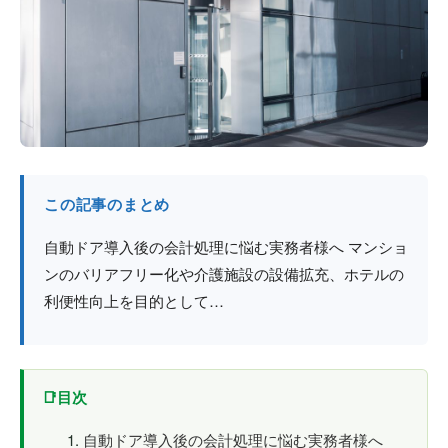
防火戸
埼玉
用語集
法人のお客様へ
茨城
コラム
栃木
最新情報
群馬
この記事のまとめ
関西エリア
自動ドア導入後の会計処理に悩む実務者様へ マンショ
ンのバリアフリー化や介護施設の設備拡充、ホテルの
利便性向上を目的として…
目次
自動ドア導入後の会計処理に悩む実務者様へ