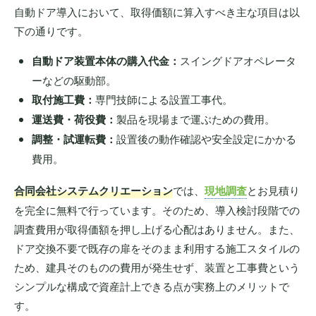
自動ドア導入において、取得価額に算入すべき主な項目は以
下の通りです。
自動ドア装置本体の購入代金：
スイングドアオペレータ
ーなどの駆動部。
取付施工費：
専門技師による設置工事代。
運送費・荷役費：
製品を現場まで運ぶための費用。
調整・試運転費：
設置後の動作確認や安全設定にかかる
費用。
合同会社システムクリエーション
では、
現地調査
とお見積り
を完全に無料で行っています。そのため、導入検討段階での
調査費用が取得価額を押し上げる心配はありません。また、
ドア交換不要で既存の扉をそのまま利用する施工スタイルの
ため、建具そのものの費用が発生せず、装置と工事費という
シンプルな構成で資産計上できる点が実務上のメリットで
す。