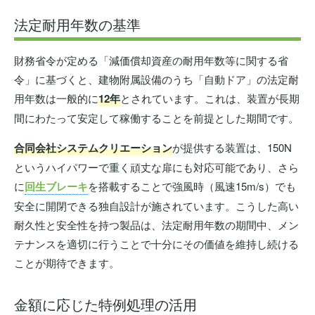
法定耐用年数の基準
財務省令が定める「減価償却資産の耐用年数等に関する省
令」に基づくと、建物附属設備のうち「自動ドア」の法定耐
用年数は一般的に
12年
とされています。これは、装置が長期
間にわたって安定して稼働することを前提とした期間です。
合同会社システムクリエーション
が提供する装置は、150N
というハイパワーで重く頑丈な扉にも対応可能であり、さら
に
回生ブレーキ
を搭載することで強風時（風速15m/s）でも
安全に開閉できる独自設計が施されています。こうした高い
耐久性と安全性を持つ製品は、法定耐用年数の期間中、メン
テナンスを適切に行うことで十分にその価値を維持し続ける
ことが期待できます。
金額に応じた特例処理の活用