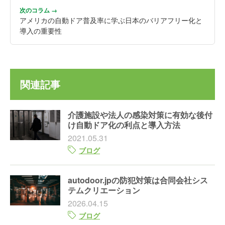
次のコラム →
アメリカの自動ドア普及率に学ぶ日本のバリアフリー化と
導入の重要性
関連記事
介護施設や法人の感染対策に有効な後付
け自動ドア化の利点と導入方法
2021.05.31
ブログ
autodoor.jpの防犯対策は合同会社シス
テムクリエーション
2026.04.15
ブログ