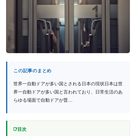
防火戸
埼玉
用語集
法人のお客様へ
茨城
コラム
栃木
最新情報
群馬
関西エリア
この記事のまとめ
世界一自動ドアが多い国とされる日本の現状日本は世
界一自動ドアが多い国と言われており、日常生活のあ
らゆる場面で自動ドアが普…
目次