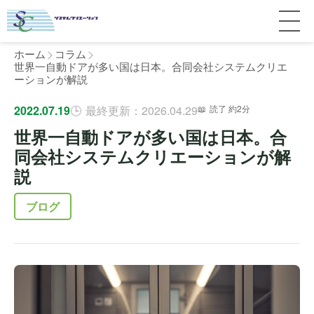
ホーム
コラム
世界一自動ドアが多い国は日本。合同会社システムクリエ
ーションが解説
サービス紹介
2022.07.19
最終更新：2026.04.29
読了 約2分
世界一自動ドアが多い国は日本。合
料金
個人宅
同会社システムクリエーションが解
説
補助金
マンション
全国対応について
ブログ
よくある質問
介護・医療施設
東京
施工事例
ホテル
神奈川
お客様の声
完全ガイド
工場・倉庫
千葉
製品比較
個人のお客様へ