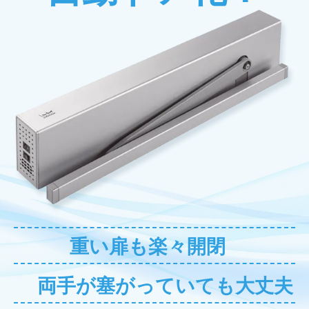
重い扉も
楽々開閉
両手が
塞がっていても
大丈夫