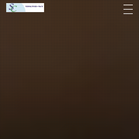
開き戸を自動ドア化｜スイングドアオ
サービス紹介
料金
個人宅
補助金
マンション
全国対応について
よくある質問
介護・医療施設
東京
施工事例
ホテル
神奈川
お客様の声
完全ガイド
工場・倉庫
千葉
製品比較
個人のお客様へ