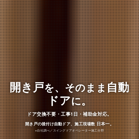
開き戸
自動
を、そのまま
ドア
に。
ドア交換不要・工事1日・補助金対応。
日本一
開き戸の後付け自動ドア、施工現場数
。
※自社調べ／スイングドアオペレーター施工分野