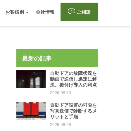
お客様別
会社情報
ご相談
最新の記事
自動ドアの故障状況を
動画で送信し迅速に解
決。後付け導入の利点
2026.08.10
自動ドア設置の可否を
写真送信で診断するメ
リットと手順
2026.08.09