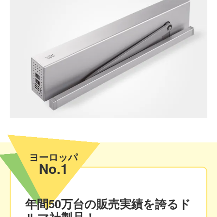
ヨーロッパ
No.1
年間50万台
の販売実績を誇るド