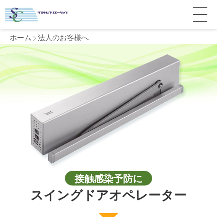
ホーム
法人のお客様へ
サービス紹介
料金
個人宅
補助金
マンション
全国対応について
よくある質問
介護・医療施設
東京
施工事例
ホテル
神奈川
接触感染予防に
お客様の声
完全ガイド
スイングドアオペレーター
工場・倉庫
千葉
製品比較
個人のお客様へ