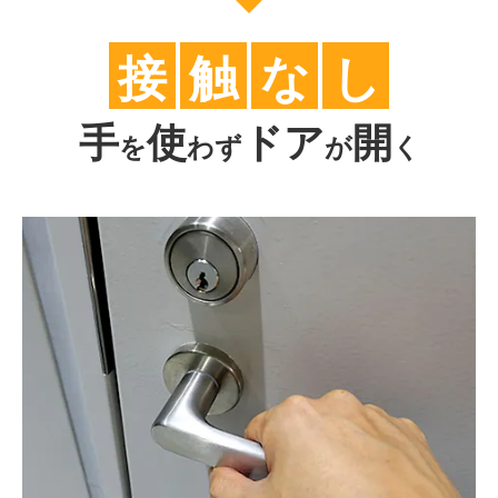
防火戸
埼玉
用語集
法人のお客様へ
接
触
な
し
茨城
コラム
栃木
手
使
ドア
開
最新情報
を
わず
が
く
群馬
関西エリア