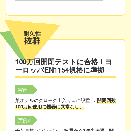
耐久性
抜群
100万回開閉テストに合格！
ヨ
ーロッパEN1154規格に準拠
実例1
某ホテルのクローク出入り口に設置 →
開閉回数
100万回使用で機器に異常なし。
実例2
千葉県某マンション →
設置から3年半経過。開