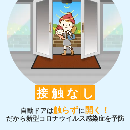
接
触
な
し
触らず
開く！
自動ドアは
に
だから新型コロナウイルス感染症を予防