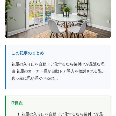
防火戸
埼玉
用語集
法人のお客様へ
茨城
コラム
栃木
最新情報
群馬
この記事のまとめ
関西エリア
花屋の入り口を自動ドア化するなら後付けが最適な理
由 花屋のオーナー様が自動ドア導入を検討される際、
真っ先に思い浮かべるの…
目次
花屋の入り口を自動ドア化するなら後付けが最