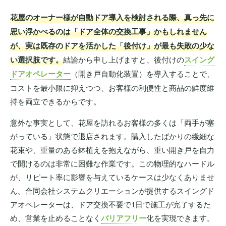
花屋のオーナー様が自動ドア導入を検討される際、真っ先に
思い浮かべるのは「ドア全体の交換工事」かもしれません
が、実は既存のドアを活かした「後付け」が最も失敗の少な
い選択肢です。
結論から申し上げますと、後付けの
スイング
ドアオペレーター
（開き戸自動化装置）を導入することで、
コストを最小限に抑えつつ、お客様の利便性と商品の鮮度維
持を両立できるからです。
意外な事実として、花屋を訪れるお客様の多くは「両手が塞
がっている」状態で退店されます。購入したばかりの繊細な
花束や、重量のある鉢植えを抱えながら、重い開き戸を自力
で開けるのは非常に困難な作業です。この物理的なハードル
が、リピート率に影響を与えているケースは少なくありませ
ん。合同会社システムクリエーションが提供するスイングド
アオペレーターは、ドア交換不要で1日で施工が完了するた
め、営業を止めることなく
バリアフリー
化を実現できます。