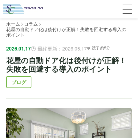
ホーム
コラム
花屋の自動ドア化は後付けが正解！失敗を回避する導入の
ポイント
サービス紹介
2026.01.17
最終更新：2026.05.17
読了 約5分
花屋の自動ドア化は後付けが正解！
料金
個人宅
失敗を回避する導入のポイント
補助金
マンション
全国対応について
ブログ
よくある質問
介護・医療施設
東京
施工事例
ホテル
神奈川
お客様の声
完全ガイド
工場・倉庫
千葉
製品比較
個人のお客様へ