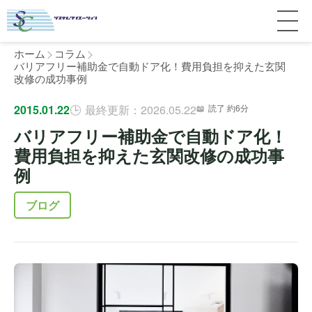
ホーム
コラム
バリアフリー補助金で自動ドア化！費用負担を抑えた玄関
改修の成功事例
サービス紹介
2015.01.22
最終更新：2026.05.22
読了 約6分
バリアフリー補助金で自動ドア化！
料金
個人宅
費用負担を抑えた玄関改修の成功事
例
補助金
マンション
全国対応について
ブログ
よくある質問
介護・医療施設
東京
施工事例
ホテル
神奈川
お客様の声
完全ガイド
工場・倉庫
千葉
製品比較
個人のお客様へ