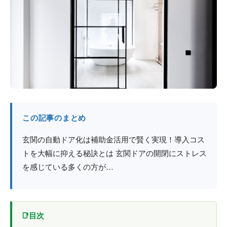
防火戸
埼玉
用語集
法人のお客様へ
茨城
コラム
栃木
最新情報
群馬
関西エリア
この記事のまとめ
玄関の自動ドア化は補助金活用で賢く実現！導入コス
トを大幅に抑える秘訣とは 玄関ドアの開閉にストレス
を感じている多くの方が…
目次