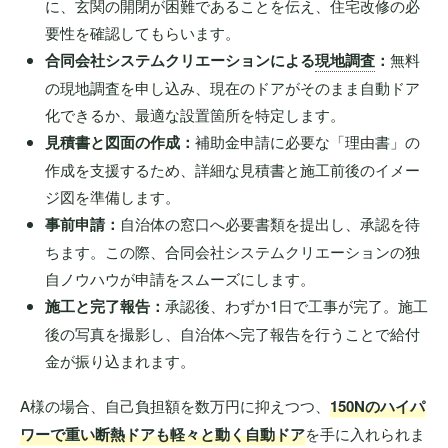
に、玄関の開閉が困難であることを伝え、住宅改修の必
要性を確認してもらいます。
合同会社システムクリエーションによる
現地調査
：
無料
の現地調査を申し込み、現在のドアがそのまま自動ドア
化できるか、最適な設置箇所を特定します。
見積書と図面の作成：
補助金申請に必要な「理由書」の
作成を支援するため、詳細な見積書と施工前後のイメー
ジ図を準備します。
事前申請：
自治体の窓口へ必要書類を提出し、承認を待
ちます。この際、合同会社システムクリエーションの独
自ノウハウが申請をスムーズにします。
施工と完了報告：
承認後、わずか1日で工事が完了。施工
後の写真を撮影し、自治体へ完了報告を行うことで給付
金が振り込まれます。
A様の場合、自己負担額を数万円に抑えつつ、
150Nのハイパ
ワーで重い断熱ドアも軽々と動く自動ドア
を手に入れられま