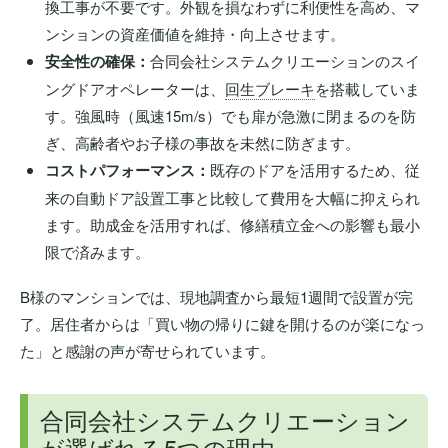
換工事が不要です。外観を損なわずに利便性を高め、マ
ンションの資産価値を維持・向上させます。
安全性の確保：
合同会社システムクリエーションのスイ
ングドアオペレーターは、
回生ブレーキ
を搭載していま
す。強風時（風速15m/s）でも扉が急激に閉まるのを防
ぎ、高齢者やお子様の事故を未然に防ぎます。
コストパフォーマンス：
既存のドアを活用するため、従
来の自動ドア設置工事と比較して費用を大幅に抑えられ
ます。助成金を活用すれば、修繕積立金への影響も最小
限で済みます。
B様のマンションでは、現地調査から最短1週間で設置が完
了。居住者からは「買い物の帰りに鍵を開けるのが楽になっ
た」と感謝の声が寄せられています。
合同会社システムクリエーション
が選ばれる5つの理由