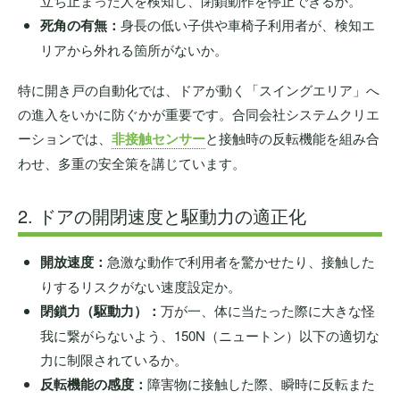
立ち止まった人を検知し、閉鎖動作を停止できるか。
死角の有無：
身長の低い子供や車椅子利用者が、検知エ
リアから外れる箇所がないか。
特に開き戸の自動化では、ドアが動く「スイングエリア」へ
の進入をいかに防ぐかが重要です。合同会社システムクリエ
ーションでは、
非接触センサー
と接触時の反転機能を組み合
わせ、多重の安全策を講じています。
2. ドアの開閉速度と駆動力の適正化
開放速度：
急激な動作で利用者を驚かせたり、接触した
りするリスクがない速度設定か。
閉鎖力（駆動力）：
万が一、体に当たった際に大きな怪
我に繋がらないよう、150N（ニュートン）以下の適切な
力に制限されているか。
反転機能の感度：
障害物に接触した際、瞬時に反転また