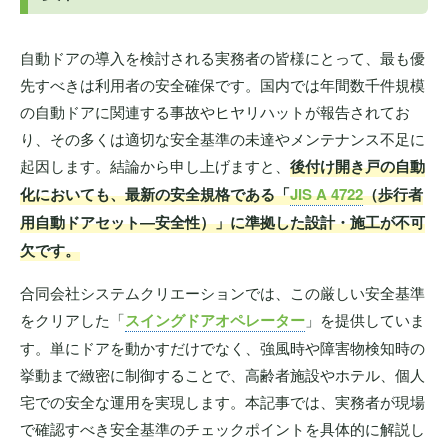
自動ドアの導入を検討される実務者の皆様にとって、最も優
先すべきは利用者の安全確保です。国内では年間数千件規模
の自動ドアに関連する事故やヒヤリハットが報告されてお
り、その多くは適切な安全基準の未達やメンテナンス不足に
起因します。結論から申し上げますと、
後付け開き戸の自動
化においても、最新の安全規格である「
JIS A 4722
（歩行者
用自動ドアセット―安全性）」に準拠した設計・施工が不可
欠です。
合同会社システムクリエーションでは、この厳しい安全基準
をクリアした「
スイングドアオペレーター
」を提供していま
す。単にドアを動かすだけでなく、強風時や障害物検知時の
挙動まで緻密に制御することで、高齢者施設やホテル、個人
宅での安全な運用を実現します。本記事では、実務者が現場
で確認すべき安全基準のチェックポイントを具体的に解説し