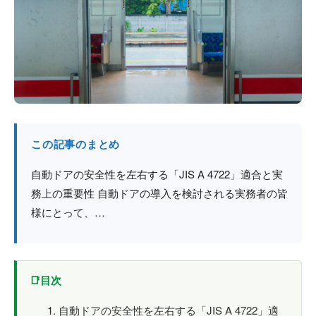
防火戸
埼玉
用語集
法人のお客様へ
茨城
コラム
栃木
最新情報
群馬
この記事のまとめ
関西エリア
自動ドアの安全性を左右する「JIS A 4722」適合と実
務上の重要性 自動ドアの導入を検討される実務者の皆
様にとって、…
目次
自動ドアの安全性を左右する「JIS A 4722」適