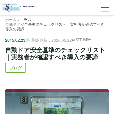
ホーム
コラム
自動ドア安全基準のチェックリスト｜実務者が確認すべき
導入の要諦
サービス紹介
2015.02.23
最終更新：2026.05.22
読了 約5分
自動ドア安全基準のチェックリスト
料金
個人宅
｜実務者が確認すべき導入の要諦
補助金
マンション
全国対応について
ブログ
よくある質問
介護・医療施設
東京
施工事例
ホテル
神奈川
お客様の声
完全ガイド
工場・倉庫
千葉
製品比較
個人のお客様へ