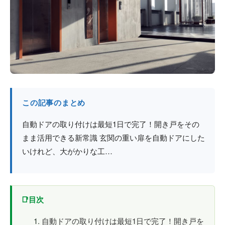
防火戸
埼玉
用語集
法人のお客様へ
茨城
コラム
栃木
最新情報
群馬
この記事のまとめ
関西エリア
自動ドアの取り付けは最短1日で完了！開き戸をその
まま活用できる新常識 玄関の重い扉を自動ドアにした
いけれど、大がかりな工…
目次
自動ドアの取り付けは最短1日で完了！開き戸を