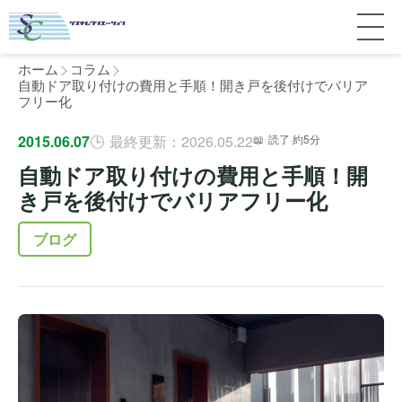
ホーム
コラム
自動ドア取り付けの費用と手順！開き戸を後付けでバリア
フリー化
サービス紹介
2015.06.07
最終更新：2026.05.22
読了 約5分
自動ドア取り付けの費用と手順！開
料金
個人宅
き戸を後付けでバリアフリー化
補助金
マンション
全国対応について
ブログ
よくある質問
介護・医療施設
東京
施工事例
ホテル
神奈川
お客様の声
完全ガイド
工場・倉庫
千葉
製品比較
個人のお客様へ