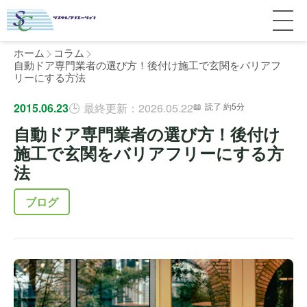
ホーム
コラム
自動ドア専門業者の選び方！後付け施工で玄関をバリアフ
リーにする方法
サービス紹介
2015.06.23
最終更新：2026.05.22
読了 約5分
自動ドア専門業者の選び方！後付け
料金
個人宅
施工で玄関をバリアフリーにする方
法
補助金
マンション
全国対応について
ブログ
よくある質問
介護・医療施設
東京
施工事例
ホテル
神奈川
お客様の声
完全ガイド
工場・倉庫
千葉
製品比較
個人のお客様へ