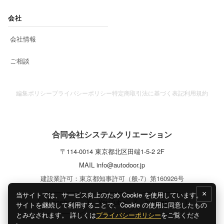
会社
会社情報
ご相談
編集ポリシー
プライバシーポリシー
特定商取引法に基づく表記
利用規約
合同会社システムクリエーション
〒
114-0014
東京都
北区
田端1-5-2 2F
MAIL
info@autodoor.jp
建設業許可：東京都知事許可（般-7）第160926号
×
当サイトでは、サービス向上のため Cookie を使用しています。
Facebook
YouTube
Instagram
サイトを継続して利用することで、Cookie の使用に同意したもの
とみなされます。 詳しくは
プライバシーポリシー
をご覧くださ