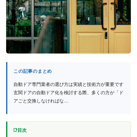
防火戸
埼玉
用語集
法人のお客様へ
茨城
コラム
栃木
最新情報
群馬
関西エリア
この記事のまとめ
自動ドア専門業者の選び方は実績と技術力が重要です
玄関ドアの自動ドア化を検討する際、多くの方が「ド
アごと交換しなければな…
目次