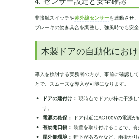
4. センサー設定と安全確認
非接触スイッチや
赤外線センサー
を連動させ、
ブレーキの効き具合を調整し、強風時でも安全
木製ドアの自動化におけ
導入を検討する実務者の方が、事前に確認して
とで、スムーズな導入が可能になります。
ドアの建付け：
現時点でドアが枠に干渉し
す。
電源の確保：
ドア付近にAC100Vの電源
有効開口幅：
装置を取り付けることで、有
屋外側環境：
軒下があるかなど、雨掛かり