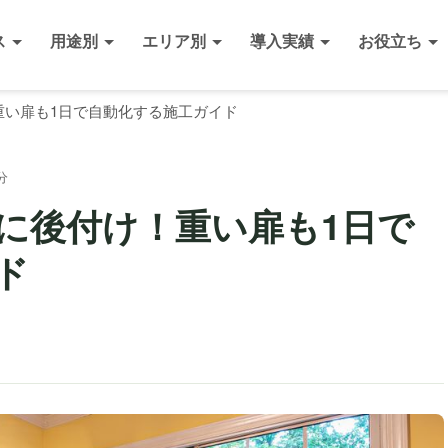
ス
用途別
エリア別
導入実績
お役立ち
重い扉も1日で自動化する施工ガイド
分
に後付け！重い扉も1日で
ド