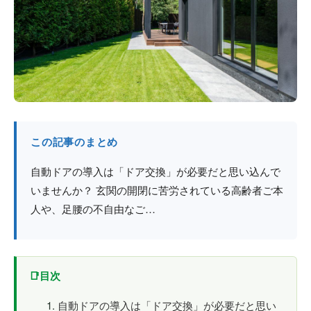
防火戸
埼玉
用語集
法人のお客様へ
茨城
コラム
栃木
最新情報
群馬
この記事のまとめ
関西エリア
自動ドアの導入は「ドア交換」が必要だと思い込んで
いませんか？ 玄関の開閉に苦労されている高齢者ご本
人や、足腰の不自由なご…
目次
自動ドアの導入は「ドア交換」が必要だと思い