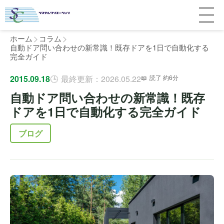
ホーム
コラム
自動ドア問い合わせの新常識！既存ドアを1日で自動化する
完全ガイド
サービス紹介
2015.09.18
最終更新：2026.05.22
読了 約6分
自動ドア問い合わせの新常識！既存
料金
個人宅
ドアを1日で自動化する完全ガイド
補助金
マンション
全国対応について
ブログ
よくある質問
介護・医療施設
東京
施工事例
ホテル
神奈川
お客様の声
完全ガイド
工場・倉庫
千葉
製品比較
個人のお客様へ