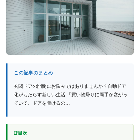
防火戸
埼玉
用語集
法人のお客様へ
茨城
コラム
栃木
最新情報
群馬
関西エリア
この記事のまとめ
玄関ドアの開閉にお悩みではありませんか？自動ドア
化がもたらす新しい生活 「買い物帰りに両手が塞がっ
ていて、ドアを開けるの…
目次