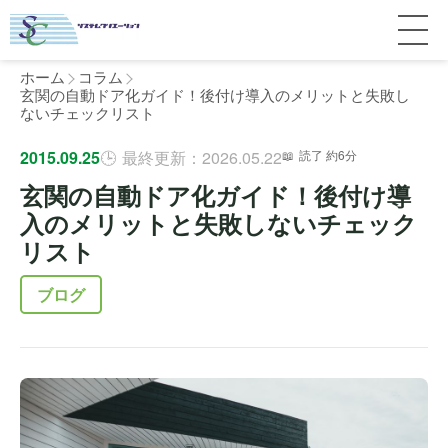
ホーム
コラム
玄関の自動ドア化ガイド！後付け導入のメリットと失敗し
ないチェックリスト
サービス紹介
2015.09.25
最終更新：2026.05.22
読了 約6分
玄関の自動ドア化ガイド！後付け導
料金
個人宅
入のメリットと失敗しないチェック
リスト
補助金
マンション
全国対応について
ブログ
よくある質問
介護・医療施設
東京
施工事例
ホテル
神奈川
お客様の声
完全ガイド
工場・倉庫
千葉
製品比較
個人のお客様へ