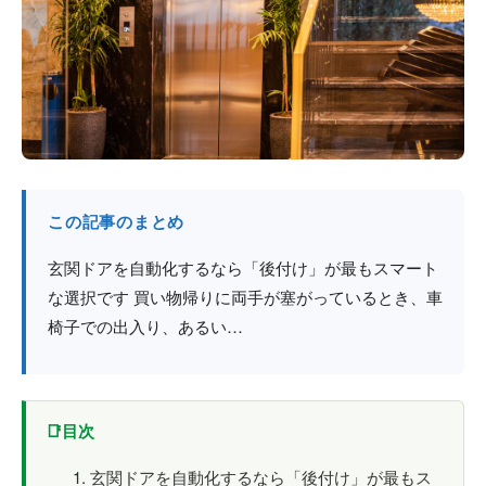
防火戸
埼玉
用語集
法人のお客様へ
茨城
コラム
栃木
最新情報
群馬
この記事のまとめ
関西エリア
玄関ドアを自動化するなら「後付け」が最もスマート
な選択です 買い物帰りに両手が塞がっているとき、車
椅子での出入り、あるい…
目次
玄関ドアを自動化するなら「後付け」が最もス