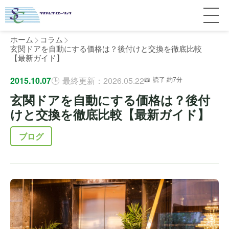
ホーム
コラム
玄関ドアを自動にする価格は？後付けと交換を徹底比較
【最新ガイド】
サービス紹介
2015.10.07
最終更新：2026.05.22
読了 約7分
玄関ドアを自動にする価格は？後付
料金
個人宅
けと交換を徹底比較【最新ガイド】
補助金
マンション
全国対応について
ブログ
よくある質問
介護・医療施設
東京
施工事例
ホテル
神奈川
お客様の声
完全ガイド
工場・倉庫
千葉
製品比較
個人のお客様へ