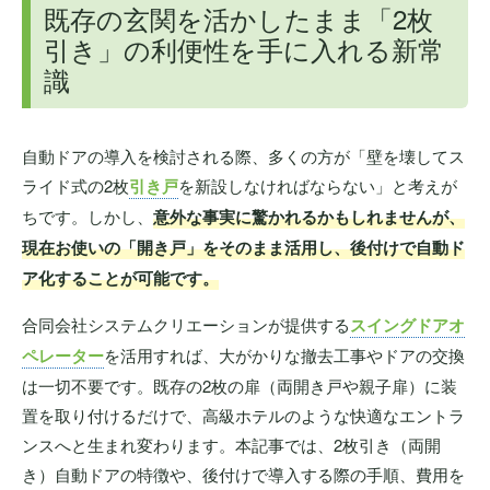
既存の玄関を活かしたまま「2枚
引き」の利便性を手に入れる新常
識
自動ドアの導入を検討される際、多くの方が「壁を壊してス
ライド式の2枚
引き戸
を新設しなければならない」と考えが
ちです。しかし、
意外な事実に驚かれるかもしれませんが、
現在お使いの「開き戸」をそのまま活用し、後付けで自動ド
ア化することが可能です。
合同会社システムクリエーションが提供する
スイングドアオ
ペレーター
を活用すれば、大がかりな撤去工事やドアの交換
は一切不要です。既存の2枚の扉（両開き戸や親子扉）に装
置を取り付けるだけで、高級ホテルのような快適なエントラ
ンスへと生まれ変わります。本記事では、2枚引き（両開
き）自動ドアの特徴や、後付けで導入する際の手順、費用を