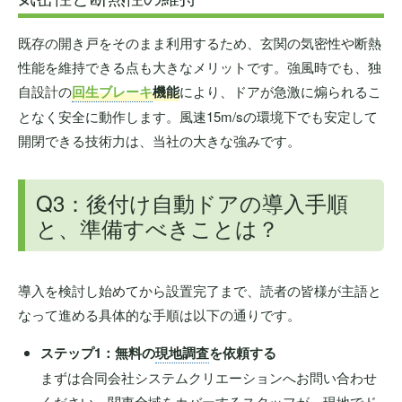
既存の開き戸をそのまま利用するため、玄関の気密性や断熱
性能を維持できる点も大きなメリットです。強風時でも、独
自設計の
回生ブレーキ
機能
により、ドアが急激に煽られるこ
となく安全に動作します。風速15m/sの環境下でも安定して
開閉できる技術力は、当社の大きな強みです。
Q3：後付け自動ドアの導入手順
と、準備すべきことは？
導入を検討し始めてから設置完了まで、読者の皆様が主語と
なって進める具体的な手順は以下の通りです。
ステップ1：無料の
現地調査
を依頼する
まずは合同会社システムクリエーションへお問い合わせ
ください。関東全域をカバーするスタッフが、現地でド