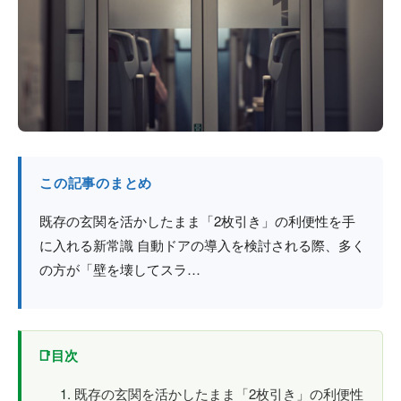
防火戸
埼玉
用語集
法人のお客様へ
茨城
コラム
栃木
最新情報
群馬
この記事のまとめ
関西エリア
既存の玄関を活かしたまま「2枚引き」の利便性を手
に入れる新常識 自動ドアの導入を検討される際、多く
の方が「壁を壊してスラ…
目次
既存の玄関を活かしたまま「2枚引き」の利便性