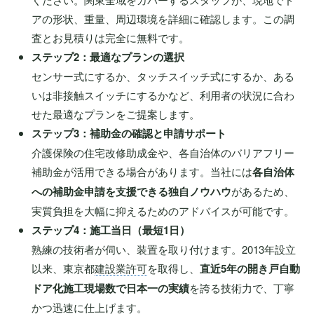
アの形状、重量、周辺環境を詳細に確認します。この調
査とお見積りは完全に無料です。
ステップ2：最適なプランの選択
センサー式にするか、タッチスイッチ式にするか、ある
いは非接触スイッチにするかなど、利用者の状況に合わ
せた最適なプランをご提案します。
ステップ3：補助金の確認と申請サポート
介護保険の住宅改修助成金や、各自治体のバリアフリー
補助金が活用できる場合があります。当社には
各自治体
への補助金申請を支援できる独自ノウハウ
があるため、
実質負担を大幅に抑えるためのアドバイスが可能です。
ステップ4：施工当日（最短1日）
熟練の技術者が伺い、装置を取り付けます。2013年設立
以来、東京都
建設業許可
を取得し、
直近5年の開き戸自動
ドア化施工現場数で日本一の実績
を誇る技術力で、丁寧
かつ迅速に仕上げます。