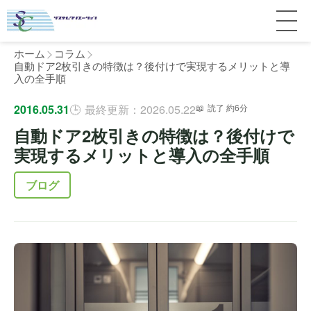
ホーム
コラム
自動ドア2枚引きの特徴は？後付けで実現するメリットと導
入の全手順
サービス紹介
2016.05.31
最終更新：2026.05.22
読了 約6分
自動ドア2枚引きの特徴は？後付けで
料金
個人宅
実現するメリットと導入の全手順
補助金
マンション
全国対応について
ブログ
よくある質問
介護・医療施設
東京
施工事例
ホテル
神奈川
お客様の声
完全ガイド
工場・倉庫
千葉
製品比較
個人のお客様へ