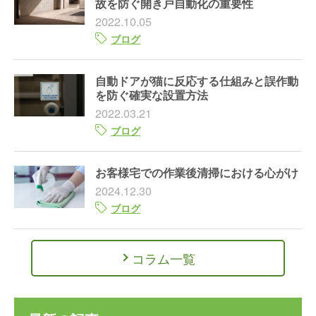
故を防ぐ開き戸自動化の重要性
2022.10.05
ブログ
自動ドアが猫に反応する仕組みと誤作動
を防ぐ確実な設置方法
2022.03.21
ブログ
お客様宅での作業後清掃における心がけ
2024.12.30
ブログ
コラム一覧