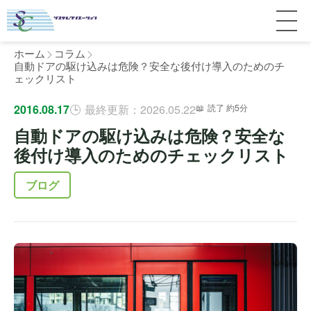
ホーム
コラム
自動ドアの駆け込みは危険？安全な後付け導入のためのチ
ェックリスト
サービス紹介
2016.08.17
最終更新：2026.05.22
読了 約5分
自動ドアの駆け込みは危険？安全な
料金
個人宅
後付け導入のためのチェックリスト
補助金
マンション
全国対応について
ブログ
よくある質問
介護・医療施設
東京
施工事例
ホテル
神奈川
お客様の声
完全ガイド
工場・倉庫
千葉
製品比較
個人のお客様へ