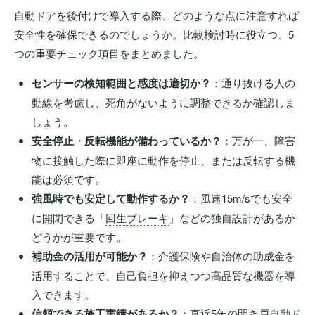
自動ドアを後付けで導入する際、どのような点に注意すれば
安全性を確保できるのでしょうか。比較検討時に役立つ、5
つの重要チェック項目をまとめました。
センサーの検知範囲と感度は適切か？
：通り抜ける人の
動線を考慮し、死角がないように調整できるか確認しま
しょう。
安全停止・反転機能が備わっているか？
：万が一、障害
物に接触した際に即座に動作を停止、または反転する機
能は必須です。
強風時でも安定して動作するか？
：風速15m/sでも安全
に開閉できる「
回生ブレーキ
」などの独自設計があるか
どうかが重要です。
補助金の活用が可能か？
：介護保険や自治体の助成金を
活用することで、自己負担を抑えつつ高品質な機器を導
入できます。
信頼できる施工実績があるか？
：直近5年の開き戸自動ド