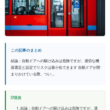
防火戸
埼玉
用語集
法人のお客様へ
茨城
コラム
栃木
最新情報
群馬
この記事のまとめ
関西エリア
結論：自動ドアへの駆け込みは危険ですが、適切な機
器選定と設定でリスクは最小化できます 自動ドアが閉
まりかけている際、つい…
目次
結論：自動ドアへの駆け込みは危険ですが、適