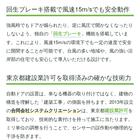
回生ブレーキ搭載で風速15m/sでも安全動作
強風時でもドアが煽られたり、逆に風圧で開かなくなったり
しないよう、独自の「
回生ブレーキ
」機能を搭載していま
す。これにより、風速15m/sの環境下でも一定の速度で安全
に開閉することが可能です。台風の多い地域や、風の強い沿
岸部の住宅でも安心して導入いただける設計です。
東京都建設業許可を取得済みの確かな技術力
自動ドアの設置は、単なる機器の取り付けではなく、建物の
構造を理解した「建築工事」の側面を持ちます。2013年設立
の
合同会社システムクリエーション
は、東京都
建設業許可
を
取得しており、技術的な裏付けを持って施工に当たります。
ミリ単位の調整を行うことで、センサーの誤作動や物理的な
干渉を防ぎます。