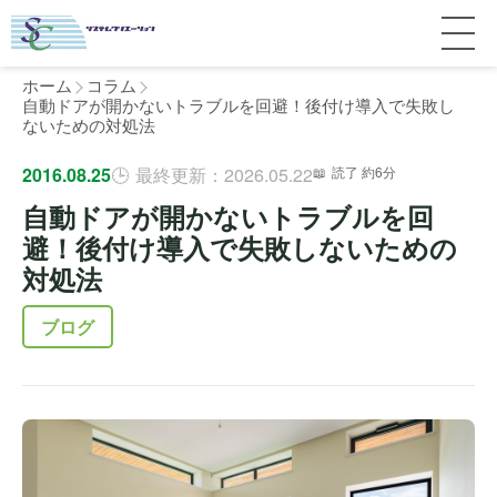
ホーム
コラム
自動ドアが開かないトラブルを回避！後付け導入で失敗し
ないための対処法
サービス紹介
2016.08.25
最終更新：2026.05.22
読了 約6分
自動ドアが開かないトラブルを回
料金
個人宅
避！後付け導入で失敗しないための
対処法
補助金
マンション
全国対応について
ブログ
よくある質問
介護・医療施設
東京
施工事例
ホテル
神奈川
お客様の声
完全ガイド
工場・倉庫
千葉
製品比較
個人のお客様へ