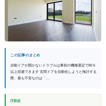
防火戸
埼玉
用語集
法人のお客様へ
茨城
コラム
栃木
最新情報
群馬
関西エリア
この記事のまとめ
自動ドアが開かないトラブルは事前の機種選定で80％
以上回避できます 玄関ドアを自動化しようと検討する
際、最も不安なのは「…
目次