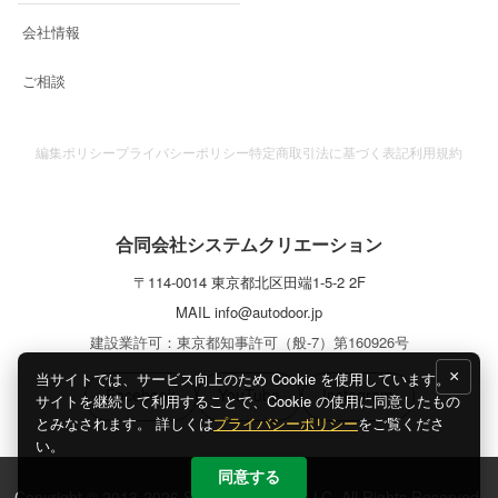
会社情報
ご相談
編集ポリシー
プライバシーポリシー
特定商取引法に基づく表記
利用規約
合同会社システムクリエーション
〒
114-0014
東京都
北区
田端1-5-2 2F
MAIL
info@autodoor.jp
建設業許可：東京都知事許可（般-7）第160926号
×
当サイトでは、サービス向上のため Cookie を使用しています。
Facebook
YouTube
Instagram
サイトを継続して利用することで、Cookie の使用に同意したもの
とみなされます。 詳しくは
プライバシーポリシー
をご覧くださ
い。
同意する
Copyright © 2013-2026 System Creation LLC. All Rights Reserved.