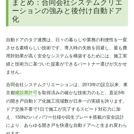
まとめ：合同会社システムクリエ
ーションの強みと後付け自動ドア
化
自動ドアのタグ連携は、日々の暮らしや業務の利便性を一変
させる素晴らしい技術です。導入時の失敗を回避し、最も費
用対効果が高く安全なシステムを構築するためには、施工実
績と技術力に基づいた提案ができるパートナー選びが欠かせ
ません。
合同会社システムクリエーションは、2013年の設立以来、東
京都
建設業許可
を取得済みの確かな技術力のもと、直近5年
の開き戸自動ドア化施工現場数が日本一の実績を誇ります。
ドア交換不要で1日で施工が完了するスピード対応力に加
え、150Nのハイパワー仕様や回生ブレーキ搭載の安全設計
により、あらゆる開き戸を快適な自動ドアへと生まれ変わら
せます。