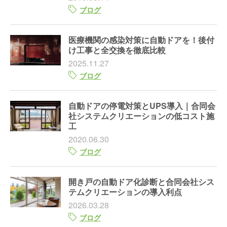
ブログ
医療機関の感染対策に自動ドアを！後付
け工事と全交換を徹底比較
2025.11.27
ブログ
自動ドアの停電対策とUPS導入｜合同会
社システムクリエーションの低コスト施
工
2020.06.30
ブログ
開き戸の自動ドア化診断と合同会社シス
テムクリエーションの導入利点
2026.03.28
ブログ