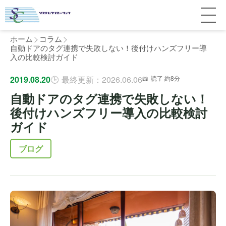
ホーム
コラム
自動ドアのタグ連携で失敗しない！後付けハンズフリー導
入の比較検討ガイド
サービス紹介
2019.08.20
最終更新：2026.06.06
読了 約8分
自動ドアのタグ連携で失敗しない！
料金
個人宅
後付けハンズフリー導入の比較検討
ガイド
補助金
マンション
全国対応について
ブログ
よくある質問
介護・医療施設
東京
施工事例
ホテル
神奈川
お客様の声
完全ガイド
工場・倉庫
千葉
製品比較
個人のお客様へ