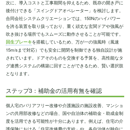
次に、導入コストと工事期間を抑えるため、既存の開き戸に
後付けできる「スイングドアオペレーター」を検討します。
合同会社システムクリエーションでは、150Nのハイパワー
を誇る装置を取り扱っており、重く頑丈な玄関ドアや強風が
吹き抜ける場所でもスムーズに動作させることが可能です。
回生ブレーキ
を搭載しているため、万が一の強風時（風速
15m/sまで対応）でも安全に開閉を制御できる独自設計が施
されています。ドアそのものを交換する予算を、高性能なタ
グ連携システムの構築に回すことができるため、賢い選択肢
となります。
ステップ3：補助金の活用有無を確認
個人宅のバリアフリー改修や介護施設の施設改善、マンショ
ンの共用部改修などの場合、国や自治体の補助金・助成金制
度を活用できる可能性が十分にあります。例えば、住宅の介
護保険における「住宅改修費の支給」や、各自治体が独自に