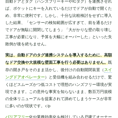
自動ドアとタグ（ハンズフリーキーやICタグ）を連携させれ
ば、ポケットにキーを入れているだけでドアが自動で開くた
め、非常に便利です。しかし、十分な比較検討をせずに導入
した結果、「センサーの検知範囲が広すぎて、前を通るだけ
でドアが無駄に開閉してしまう」「大がかりな壁の取り壊し
工事が必要になり、予算を大幅にオーバーした」といった失
敗例が後を絶ちません。
実は、自動ドアのタグ連携システムを導入するために、高額
なドア交換や大規模な壁面工事を行う必要はありません。
既
存の開き戸をそのまま活かし、後付けの自動開閉装置（
スイ
ングドアオペレーター
）と受信機を組み合わせるだけで、驚
くほどスムーズかつ低コストで理想のハンズフリー環境が実
現できます。この意外な事実を知らないまま、数百万円規模
の全体リニューアルを提案されて諦めてしまうケースが非常
に多いのが現状です。</p
バリアフリー
化や業務効率化を検討している戸建てオーナー