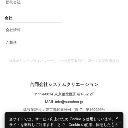
提携会社
会社
会社情報
ご相談
編集ポリシー
プライバシーポリシー
特定商取引法に基づく表記
利用規約
合同会社システムクリエーション
〒
114-0014
東京都
北区
田端1-5-2 2F
MAIL
info@autodoor.jp
建設業許可：東京都知事許可（般-7）第160926号
×
当サイトでは、サービス向上のため Cookie を使用しています。
Facebook
YouTube
Instagram
サイトを継続して利用することで、Cookie の使用に同意したもの