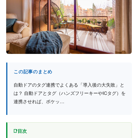
防火戸
埼玉
用語集
法人のお客様へ
茨城
コラム
栃木
最新情報
群馬
関西エリア
この記事のまとめ
自動ドアのタグ連携でよくある「導入後の大失敗」と
は？ 自動ドアとタグ（ハンズフリーキーやICタグ）を
連携させれば、ポケッ…
目次