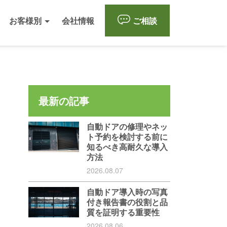
お客様別
会社情報
ご相談
最新の記事
自動ドアの修理やネッ
ト予約を検討する前に
知るべき高耐久な導入
方法
2026.08.07
自動ドア導入時の写真
付き報告書の役割と品
質を証明する重要性
2026.08.06