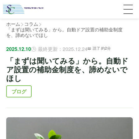
ホーム
コラム
「まずは聞いてみる」から。自動ドア設置の補助金制度
を、諦めないでほし
サービス紹介
2025.12.10
最終更新：2025.12.24
読了 約2分
「まずは聞いてみる」から。自動ド
料金
個人宅
ア設置の補助金制度を、諦めないで
ほし
補助金
マンション
全国対応について
ブログ
よくある質問
介護・医療施設
東京
施工事例
ホテル
神奈川
お客様の声
完全ガイド
工場・倉庫
千葉
製品比較
個人のお客様へ