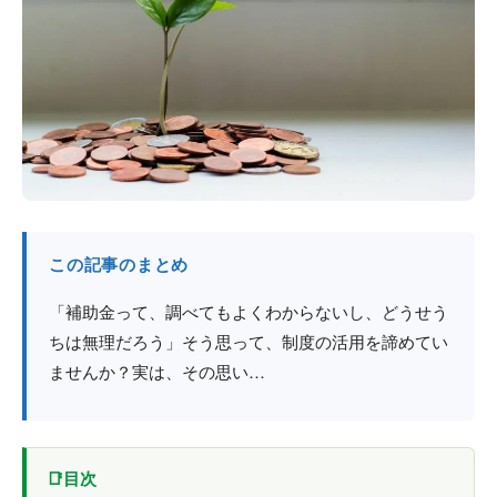
防火戸
埼玉
用語集
法人のお客様へ
茨城
コラム
栃木
最新情報
群馬
関西エリア
この記事のまとめ
「補助金って、調べてもよくわからないし、どうせう
ちは無理だろう」そう思って、制度の活用を諦めてい
ませんか？実は、その思い…
目次