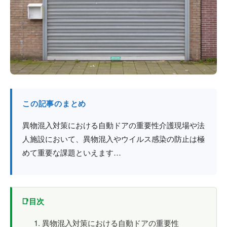
防火戸
埼玉
用語集
法人のお客様へ
茨城
コラム
栃木
最新情報
群馬
この記事のまとめ
関西エリア
異物混入対策における自動ドアの重要性介護現場や法
人施設において、異物混入やウイルス感染の防止は極
めて重要な課題といえます…
目次
異物混入対策における自動ドアの重要性