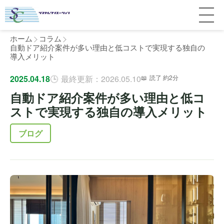
ホーム
コラム
自動ドア紹介案件が多い理由と低コストで実現する独自の
導入メリット
サービス紹介
2025.04.18
最終更新：2026.05.10
読了 約2分
自動ドア紹介案件が多い理由と低コ
料金
個人宅
ストで実現する独自の導入メリット
補助金
マンション
全国対応について
ブログ
よくある質問
介護・医療施設
東京
施工事例
ホテル
神奈川
お客様の声
完全ガイド
工場・倉庫
千葉
製品比較
個人のお客様へ