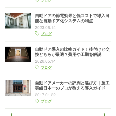
自動ドアの節電効果と低コストで導入可
能な自動ドア化システムの利点
2023.06.14
ブログ
自動ドア導入の比較ガイド！後付けと交
換どちらが最適？費用や工期を解説
2026.05.14
ブログ
自動ドアメーカーの評判と選び方｜施工
実績日本一のプロが教える導入ガイド
2017.01.22
ブログ