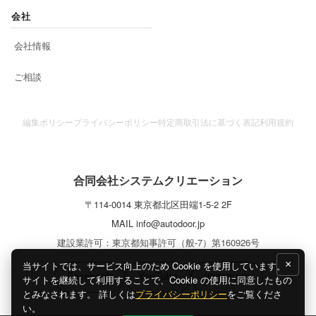
会社
会社情報
ご相談
編集ポリシー
プライバシーポリシー
特定商取引法に基づく表記
利用規約
合同会社システムクリエーション
〒
114-0014
東京都
北区
田端1-5-2 2F
MAIL
info@autodoor.jp
建設業許可：東京都知事許可（般-7）第160926号
×
当サイトでは、サービス向上のため Cookie を使用しています。
Facebook
YouTube
Instagram
サイトを継続して利用することで、Cookie の使用に同意したもの
とみなされます。 詳しくは
プライバシーポリシー
をご覧くださ
い。