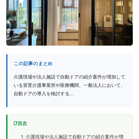
防火戸
埼玉
用語集
法人のお客様へ
茨城
コラム
栃木
最新情報
群馬
この記事のまとめ
関西エリア
介護現場や法人施設で自動ドアの紹介案件が増加して
いる背景介護事業所や医療機関、一般法人において、
自動ドアの導入を検討する…
目次
介護現場や法人施設で自動ドアの紹介案件が増