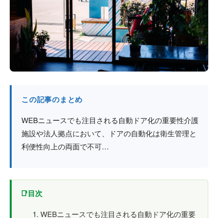
防火戸
埼玉
用語集
法人のお客様へ
茨城
コラム
栃木
最新情報
群馬
この記事のまとめ
関西エリア
WEBニュースでも注目される自動ドア化の重要性介護
施設や法人拠点において、ドアの自動化は衛生管理と
利便性向上の両面で不可…
目次
WEBニュースでも注目される自動ドア化の重要