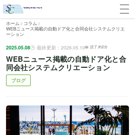
ホーム
コラム
WEBニュース掲載の自動ドア化と合同会社システムクリエ
ーション
サービス紹介
2025.05.08
最終更新：2026.05.10
読了 約2分
WEBニュース掲載の自動ドア化と合
料金
個人宅
同会社システムクリエーション
補助金
マンション
全国対応について
ブログ
よくある質問
介護・医療施設
東京
施工事例
ホテル
神奈川
お客様の声
完全ガイド
工場・倉庫
千葉
製品比較
個人のお客様へ