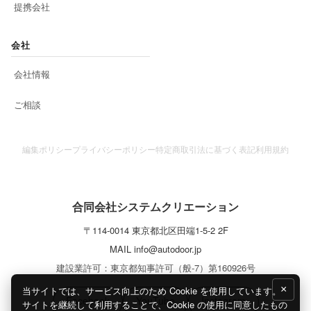
提携会社
会社
会社情報
ご相談
編集ポリシー
プライバシーポリシー
特定商取引法に基づく表記
利用規約
合同会社システムクリエーション
〒
114-0014
東京都
北区
田端1-5-2 2F
MAIL
info@autodoor.jp
建設業許可：東京都知事許可（般-7）第160926号
×
当サイトでは、サービス向上のため Cookie を使用しています。
Facebook
YouTube
Instagram
サイトを継続して利用することで、Cookie の使用に同意したもの