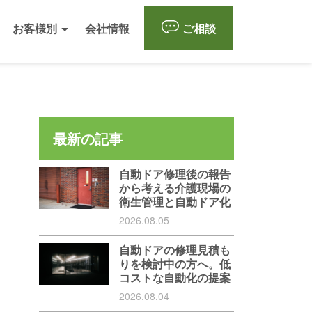
お客様別
会社情報
ご相談
最新の記事
自動ドア修理後の報告
から考える介護現場の
衛生管理と自動ドア化
2026.08.05
自動ドアの修理見積も
りを検討中の方へ。低
コストな自動化の提案
2026.08.04