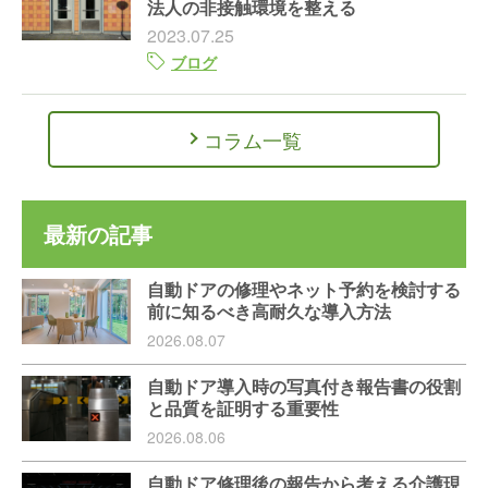
法人の非接触環境を整える
2023.07.25
ブログ
コラム一覧
最新の記事
自動ドアの修理やネット予約を検討する
前に知るべき高耐久な導入方法
2026.08.07
自動ドア導入時の写真付き報告書の役割
と品質を証明する重要性
2026.08.06
自動ドア修理後の報告から考える介護現