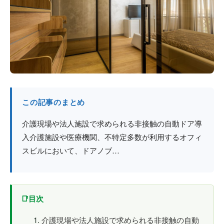
防火戸
埼玉
用語集
法人のお客様へ
茨城
コラム
栃木
最新情報
群馬
この記事のまとめ
関西エリア
介護現場や法人施設で求められる非接触の自動ドア導
入介護施設や医療機関、不特定多数が利用するオフィ
スビルにおいて、ドアノブ…
目次
介護現場や法人施設で求められる非接触の自動