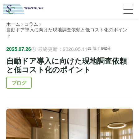
ホーム
コラム
自動ドア導入に向けた現地調査依頼と低コスト化のポイン
ト
サービス紹介
2025.07.26
最終更新：2026.05.11
読了 約2分
自動ドア導入に向けた現地調査依頼
料金
個人宅
と低コスト化のポイント
補助金
マンション
全国対応について
ブログ
よくある質問
介護・医療施設
東京
施工事例
ホテル
神奈川
お客様の声
完全ガイド
工場・倉庫
千葉
製品比較
個人のお客様へ