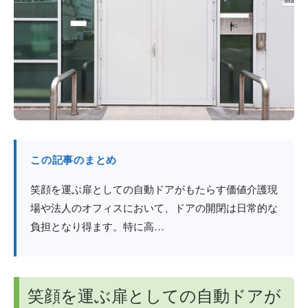
防火戸
埼玉
用語集
法人のお客様へ
茨城
コラム
栃木
最新情報
群馬
関西エリア
この記事のまとめ
笑顔を運ぶ扉としての自動ドアがもたらす価値介護現
場や法人のオフィスにおいて、ドアの開閉は日常的な
負担となり得ます。特に高…
笑顔を運ぶ扉としての自動ドアが