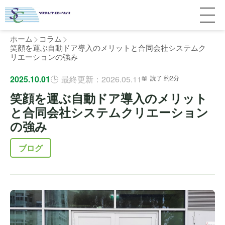
ホーム
コラム
笑顔を運ぶ自動ドア導入のメリットと合同会社システムク
リエーションの強み
サービス紹介
2025.10.01
最終更新：2026.05.11
読了 約2分
笑顔を運ぶ自動ドア導入のメリット
料金
個人宅
と合同会社システムクリエーション
の強み
補助金
マンション
全国対応について
ブログ
よくある質問
介護・医療施設
東京
施工事例
ホテル
神奈川
お客様の声
完全ガイド
工場・倉庫
千葉
製品比較
個人のお客様へ