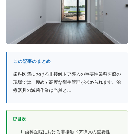
防火戸
埼玉
用語集
法人のお客様へ
茨城
コラム
栃木
最新情報
群馬
この記事のまとめ
関西エリア
歯科医院における非接触ドア導入の重要性歯科医療の
現場では、極めて高度な衛生管理が求められます。治
療器具の滅菌作業は当然と…
目次
歯科医院における非接触ドア導入の重要性