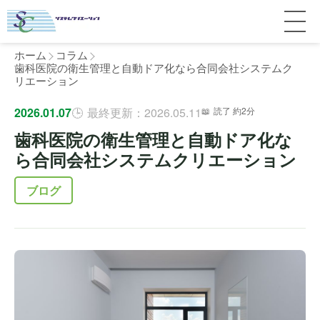
ホーム
コラム
歯科医院の衛生管理と自動ドア化なら合同会社システムク
リエーション
サービス紹介
2026.01.07
最終更新：2026.05.11
読了 約2分
歯科医院の衛生管理と自動ドア化な
料金
個人宅
ら合同会社システムクリエーション
補助金
マンション
全国対応について
ブログ
よくある質問
介護・医療施設
東京
施工事例
ホテル
神奈川
お客様の声
完全ガイド
工場・倉庫
千葉
製品比較
個人のお客様へ