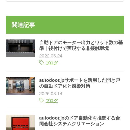
関連記事
自動ドアのモーター出力とワット数の基
準｜後付けで実現する非接触環境
2022.06.24
ブログ
autodoor.jpサポートを活用した開き戸
の自動ドア化と感染対策
2026.03.14
ブログ
autodoor.jpのドア自動化を推進する合
同会社システムクリエーション