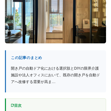
防火戸
埼玉
用語集
法人のお客様へ
茨城
コラム
栃木
最新情報
群馬
関西エリア
この記事のまとめ
開き戸の自動ドア化における選択肢とDIYの限界介護
施設や法人オフィスにおいて、既存の開き戸を自動ド
アへ改修する需要が高ま…
目次