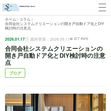
ホーム
コラム
合同会社システムクリエーションの開き戸自動ドア化とDIY
検討時の注意点
サービス紹介
2026.01.17
最終更新：2026.05.11
読了 約2分
合同会社システムクリエーションの
料金
個人宅
開き戸自動ドア化とDIY検討時の注意
点
補助金
マンション
全国対応について
ブログ
よくある質問
介護・医療施設
東京
施工事例
ホテル
神奈川
お客様の声
完全ガイド
工場・倉庫
千葉
製品比較
個人のお客様へ