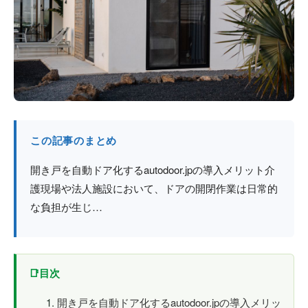
防火戸
埼玉
用語集
法人のお客様へ
茨城
コラム
栃木
最新情報
群馬
この記事のまとめ
関西エリア
開き戸を自動ドア化するautodoor.jpの導入メリット介
護現場や法人施設において、ドアの開閉作業は日常的
な負担が生じ…
目次
開き戸を自動ドア化するautodoor.jpの導入メリッ