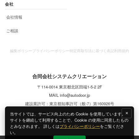
会社
会社情報
ご相談
編集ポリシー
プライバシーポリシー
特定商取引法に基づく表記
利用規約
合同会社システムクリエーション
〒
114-0014
東京都
北区
田端1-5-2 2F
MAIL
info@autodoor.jp
建設業許可：東京都知事許可（般-7）第160926号
×
当サイトでは、サービス向上のため Cookie を使用しています。
Facebook
YouTube
Instagram
サイトを継続して利用することで、Cookie の使用に同意したもの
とみなされます。 詳しくは
プライバシーポリシー
をご覧くださ
い。