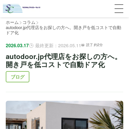
ホーム
コラム
autodoor.jp代理店をお探しの方へ。開き戸を低コストで自動
ドア化
サービス紹介
2026.03.17
最終更新：2026.05.11
読了 約2分
autodoor.jp代理店をお探しの方へ。
料金
個人宅
開き戸を低コストで自動ドア化
補助金
マンション
全国対応について
ブログ
よくある質問
介護・医療施設
東京
施工事例
ホテル
神奈川
お客様の声
完全ガイド
工場・倉庫
千葉
製品比較
個人のお客様へ