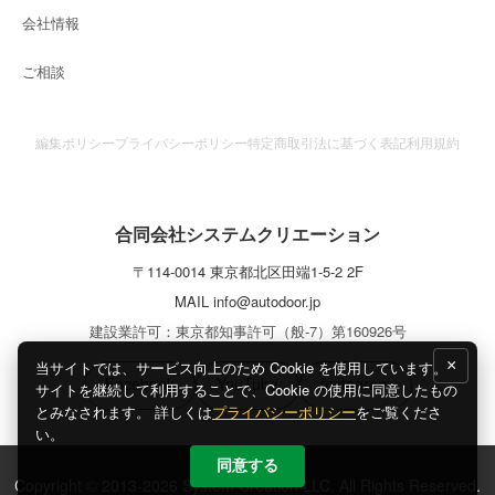
会社情報
ご相談
編集ポリシー
プライバシーポリシー
特定商取引法に基づく表記
利用規約
合同会社システムクリエーション
〒
114-0014
東京都
北区
田端1-5-2 2F
MAIL
info@autodoor.jp
建設業許可：東京都知事許可（般-7）第160926号
×
当サイトでは、サービス向上のため Cookie を使用しています。
Facebook
YouTube
Instagram
サイトを継続して利用することで、Cookie の使用に同意したもの
とみなされます。 詳しくは
プライバシーポリシー
をご覧くださ
い。
同意する
Copyright © 2013-2026 System Creation LLC. All Rights Reserved.