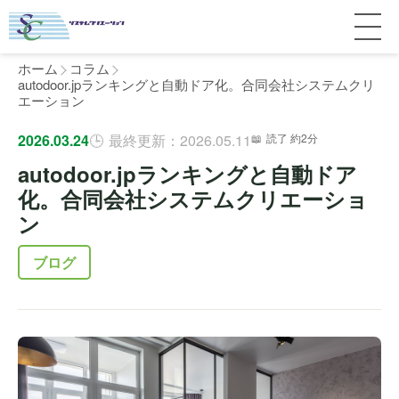
ホーム
コラム
autodoor.jpランキングと自動ドア化。合同会社システムクリ
エーション
サービス紹介
2026.03.24
最終更新：2026.05.11
読了 約2分
autodoor.jpランキングと自動ドア
料金
個人宅
化。合同会社システムクリエーショ
ン
補助金
マンション
全国対応について
ブログ
よくある質問
介護・医療施設
東京
施工事例
ホテル
神奈川
お客様の声
完全ガイド
工場・倉庫
千葉
製品比較
個人のお客様へ