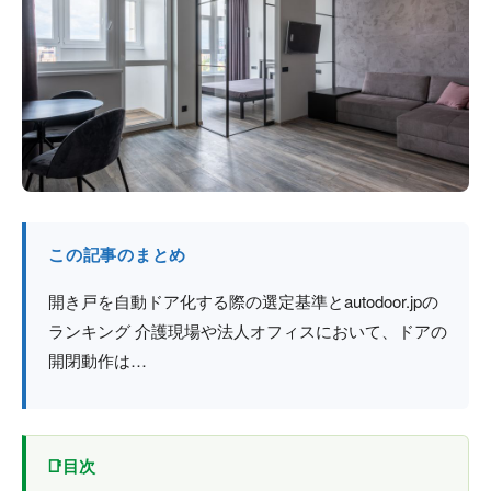
防火戸
埼玉
用語集
法人のお客様へ
茨城
コラム
栃木
最新情報
群馬
関西エリア
この記事のまとめ
開き戸を自動ドア化する際の選定基準とautodoor.jpの
ランキング 介護現場や法人オフィスにおいて、ドアの
開閉動作は…
目次