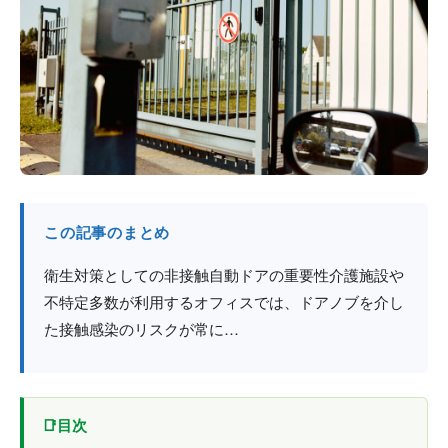
防火戸
埼玉
用語集
法人のお客様へ
茨城
コラム
栃木
最新情報
群馬
関西エリア
この記事のまとめ
衛生対策としての非接触自動ドアの重要性介護施設や
不特定多数が利用するオフィスでは、ドアノブを介し
た接触感染のリスクが常に…
目次