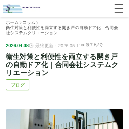
ホーム
コラム
衛生対策と利便性を両立する開き戸の自動ドア化｜合同会
社システムクリエーション
サービス紹介
2026.04.08
最終更新：2026.05.11
読了 約2分
衛生対策と利便性を両立する開き戸
料金
個人宅
の自動ドア化｜合同会社システムク
リエーション
補助金
マンション
全国対応について
ブログ
よくある質問
介護・医療施設
東京
施工事例
ホテル
神奈川
お客様の声
完全ガイド
工場・倉庫
千葉
製品比較
個人のお客様へ