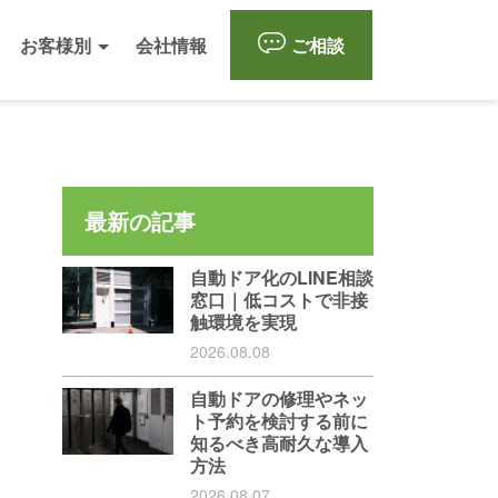
お客様別
会社情報
ご相談
最新の記事
自動ドア化のLINE相談
窓口｜低コストで非接
触環境を実現
2026.08.08
自動ドアの修理やネッ
ト予約を検討する前に
知るべき高耐久な導入
方法
2026.08.07