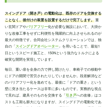
スイングドア（開き戸）の電動化は、既存のドアを交換する
ことなく、後付けの装置を設置するだけで完了します。
重
い玄関ドアや
バリアフリー
化が必要な施設において、大掛か
りな改修工事をせずに利便性を飛躍的に向上させられるのが
最大の特徴です。合同会社システムクリエーションでは、独
自の「
スイングドアオペレーター
」を用いることで、最短1
日というスピード施工と、150Nという強力なトルクによる
確実な開閉を実現しています。
毎日、重い扉を全身の力で押し開けたり、車椅子での移動中
にドアの開閉で苦労されたりしていませんか。段差解消など
のバリアフリー化を進めても、最後に「ドアの重さ」という
壁に突き当たるケースは非常に多いものです。実務的な視点
で見れば、建具そのものを交換する「
引き戸
への改修」はコ
ストも工期も膨大になりますが、スイングドアの電動化であ