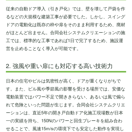
従来の自動ドア導入（引き戸化）では、壁を壊して戸袋を作
るなどの大規模な建築工事が必要でした。しかし、スイング
ドアの電動化は既存の枠や扉をそのまま利用するため、廃材
がほとんど出ません。合同会社システムクリエーションの施
工では、標準的な工事であれば1日で完了するため、施設運
営を止めることなく導入が可能です。
2. 強風や重い扉にも対応する高い技術力
日本の住宅やビルは気密性が高く、ドアが重くなりがちで
す。また、ビル風や季節風の影響を受ける場所では、安価な
電動装置ではパワー不足で開ききらない、あるいは風で煽ら
れて危険といった問題が生じます。合同会社システムクリエ
ーションは、直近5年の開き戸自動ドア化施工現場数が日本
一の実績を持ち、150Nのパワーと回生ブレーキを組み合わ
せることで、風速15m/sの環境下でも安定した動作を実現し