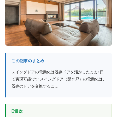
防火戸
埼玉
用語集
法人のお客様へ
茨城
コラム
栃木
最新情報
群馬
関西エリア
この記事のまとめ
スイングドアの電動化は既存ドアを活かしたまま1日
で実現可能です スイングドア（開き戸）の電動化は、
既存のドアを交換するこ…
目次