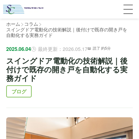
ホーム
コラム
スイングドア電動化の技術解説｜後付けで既存の開き戸を
自動化する実務ガイド
サービス紹介
2025.06.04
最終更新：2026.05.17
読了 約5分
スイングドア電動化の技術解説｜後
料金
個人宅
付けで既存の開き戸を自動化する実
務ガイド
補助金
マンション
全国対応について
ブログ
よくある質問
介護・医療施設
東京
施工事例
ホテル
神奈川
お客様の声
完全ガイド
工場・倉庫
千葉
製品比較
個人のお客様へ