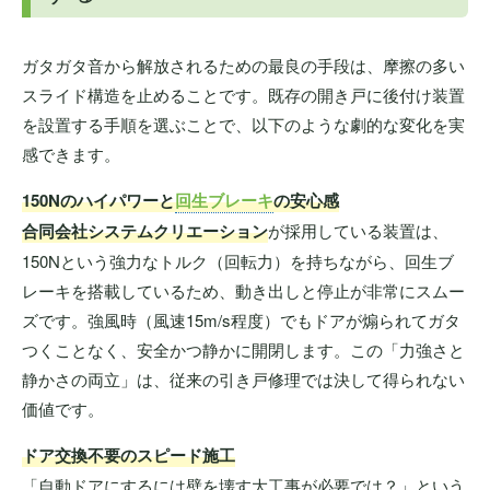
ガタガタ音から解放されるための最良の手段は、摩擦の多い
スライド構造を止めることです。既存の開き戸に後付け装置
を設置する手順を選ぶことで、以下のような劇的な変化を実
感できます。
150Nのハイパワーと
回生ブレーキ
の安心感
合同会社システムクリエーション
が採用している装置は、
150Nという強力なトルク（回転力）を持ちながら、回生ブ
レーキを搭載しているため、動き出しと停止が非常にスムー
ズです。強風時（風速15m/s程度）でもドアが煽られてガタ
つくことなく、安全かつ静かに開閉します。この「力強さと
静かさの両立」は、従来の引き戸修理では決して得られない
価値です。
ドア交換不要のスピード施工
「自動ドアにするには壁を壊す大工事が必要では？」という