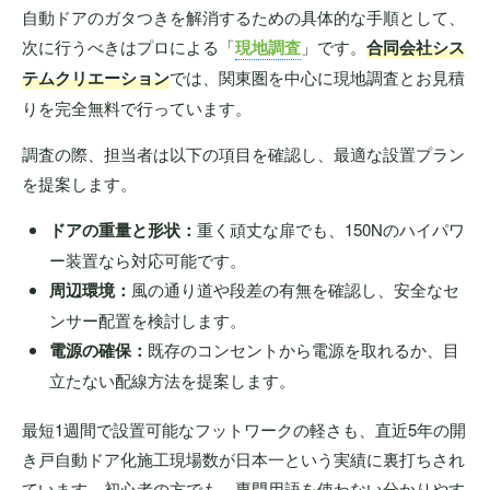
自動ドアのガタつきを解消するための具体的な手順として、
次に行うべきはプロによる「
現地調査
」です。
合同会社シス
テムクリエーション
では、関東圏を中心に現地調査とお見積
りを完全無料で行っています。
調査の際、担当者は以下の項目を確認し、最適な設置プラン
を提案します。
ドアの重量と形状：
重く頑丈な扉でも、150Nのハイパワ
ー装置なら対応可能です。
周辺環境：
風の通り道や段差の有無を確認し、安全なセ
ンサー配置を検討します。
電源の確保：
既存のコンセントから電源を取れるか、目
立たない配線方法を提案します。
最短1週間で設置可能なフットワークの軽さも、直近5年の開
き戸自動ドア化施工現場数が日本一という実績に裏打ちされ
ています。初心者の方でも、専門用語を使わない分かりやす