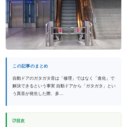
防火戸
埼玉
用語集
法人のお客様へ
茨城
コラム
栃木
最新情報
群馬
関西エリア
この記事のまとめ
自動ドアのガタガタ音は「修理」ではなく「進化」で
解決できるという事実 自動ドアから「ガタガタ」とい
う異音が発生した際、多…
目次