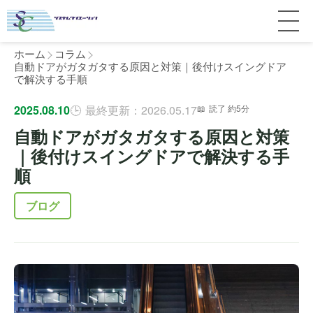
ホーム
コラム
自動ドアがガタガタする原因と対策｜後付けスイングドア
で解決する手順
サービス紹介
2025.08.10
最終更新：2026.05.17
読了 約5分
自動ドアがガタガタする原因と対策
料金
個人宅
｜後付けスイングドアで解決する手
順
補助金
マンション
全国対応について
ブログ
よくある質問
介護・医療施設
東京
施工事例
ホテル
神奈川
お客様の声
完全ガイド
工場・倉庫
千葉
製品比較
個人のお客様へ