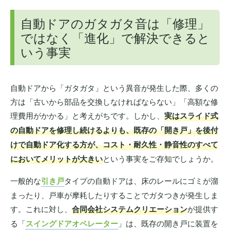
自動ドアのガタガタ音は「修理」
ではなく「進化」で解決できると
いう事実
自動ドアから「ガタガタ」という異音が発生した際、多くの
方は「古いから部品を交換しなければならない」「高額な修
理費用がかかる」と考えがちです。しかし、
実はスライド式
の自動ドアを修理し続けるよりも、既存の「開き戸」を後付
けで自動ドア化する方が、コスト・耐久性・静音性のすべて
においてメリットが大きい
という事実をご存知でしょうか。
一般的な
引き戸
タイプの自動ドアは、床のレールにゴミが溜
まったり、戸車が摩耗したりすることでガタつきが発生しま
す。これに対し、
合同会社システムクリエーション
が提供す
る「
スイングドアオペレーター
」は、既存の開き戸に装置を