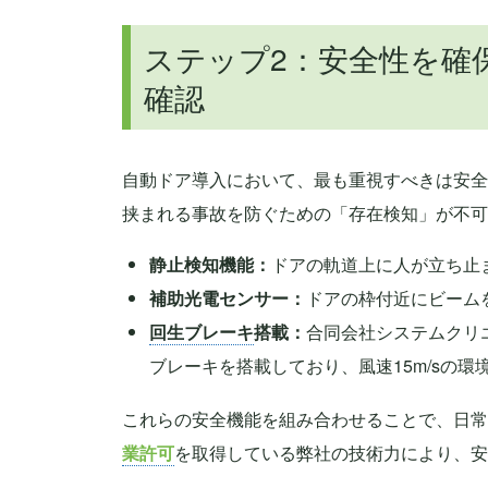
ステップ2：安全性を確
確認
自動ドア導入において、最も重視すべきは安全
挟まれる事故を防ぐための「存在検知」が不可
静止検知機能：
ドアの軌道上に人が立ち止
補助光電センサー：
ドアの枠付近にビーム
回生ブレーキ
搭載：
合同会社システムクリ
ブレーキを搭載しており、風速15m/sの
これらの安全機能を組み合わせることで、日常
業許可
を取得している弊社の技術力により、安