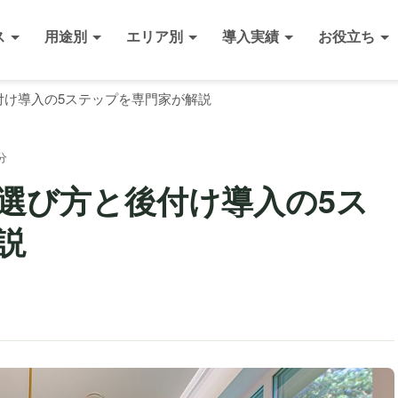
ス
用途別
エリア別
導入実績
お役立ち
付け導入の5ステップを専門家が解説
分
選び方と後付け導入の5ス
説