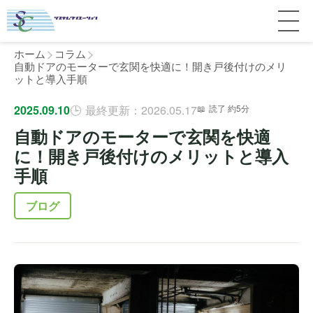
ホーム
コラム
自動ドアのモーターで玄関を快適に！開き戸後付けのメリ
ットと導入手順
サービス紹介
2025.09.10
最終更新：2026.05.17
読了 約5分
自動ドアのモーターで玄関を快適
料金
個人宅
に！開き戸後付けのメリットと導入
手順
補助金
マンション
全国対応について
ブログ
よくある質問
介護・医療施設
東京
施工事例
ホテル
神奈川
お客様の声
完全ガイド
工場・倉庫
千葉
製品比較
個人のお客様へ