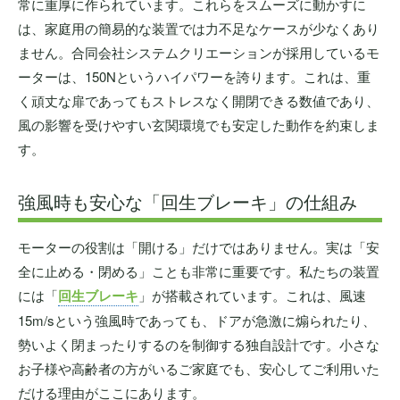
常に重厚に作られています。これらをスムーズに動かすに
は、家庭用の簡易的な装置では力不足なケースが少なくあり
ません。合同会社システムクリエーションが採用しているモ
ーターは、150Nというハイパワーを誇ります。これは、重
く頑丈な扉であってもストレスなく開閉できる数値であり、
風の影響を受けやすい玄関環境でも安定した動作を約束しま
す。
強風時も安心な「回生ブレーキ」の仕組み
モーターの役割は「開ける」だけではありません。実は「安
全に止める・閉める」ことも非常に重要です。私たちの装置
には「
回生ブレーキ
」が搭載されています。これは、風速
15m/sという強風時であっても、ドアが急激に煽られたり、
勢いよく閉まったりするのを制御する独自設計です。小さな
お子様や高齢者の方がいるご家庭でも、安心してご利用いた
だける理由がここにあります。