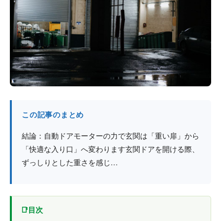
防火戸
埼玉
用語集
法人のお客様へ
茨城
コラム
栃木
最新情報
群馬
関西エリア
この記事のまとめ
結論：自動ドアモーターの力で玄関は「重い扉」から
「快適な入り口」へ変わります玄関ドアを開ける際、
ずっしりとした重さを感じ…
目次