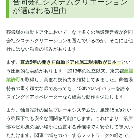
合同会社システムクリエーション
が選ばれる理由
葬儀場の自動ドア化において、なぜ多くの施設運営者が合同
会社システムクリエーションを選んでいるのか。そこには他
社にはない独自の強みがあります。
まず、
直近5年の開き戸自動ドア化施工現場数が日本一
とい
う圧倒的な実績があります。2013年の設立以来、東京都
建設
業許可
を取得し、高度な技術力を維持してきました。葬儀場
特有の重く頑丈な扉であっても、150Nのハイパワーを誇る
スイングドアオペレーターなら確実な動作を保証します。
また、独自設計の回生ブレーキシステムは、風速15m/sとい
う強風下でも安全な開閉を可能にします。これにより、沿岸
部やビル風の強い場所に位置する葬儀場でも安心して導入い
ただけます。関東全域をカバーするフットワークの軽さで、