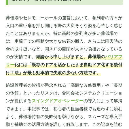
葬儀場やセレモニーホールの運営において、参列者の方々が
入口の重い扉を押し開ける際の大変そうな姿を心苦しく感じ
たことはありませんか。特に高齢の参列者が多い葬儀場で
は、車椅子での移動や大きな供花の搬入、さらには雨天時の
傘の取り扱いなど、開き戸の開閉が大きな負担となっている
のが実情です。
結論から申し上げますと、葬儀場の
バリアフ
リー
化には「既存のドアを活かしたまま自動ドア化する後付
け工法」が最も効率的で失敗の少ない方法です。
施設管理者の皆様が懸念される「高額な改修費用」や「長期
の休館」といったリスクは、合同会社システムクリエーショ
ンが提供する
スイングドアオペレーター
の導入によって解消
できます。本記事では、初心者の担当者様でも迷わずに済む
よう、葬儀場特有の失敗例を挙げながら、スムーズな導入手
順と補助金の活用方法を詳しく解説します。この記事を読む