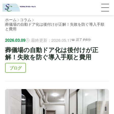
ホーム
コラム
葬儀場の自動ドア化は後付けが正解！失敗を防ぐ導入手順
と費用
サービス紹介
2026.03.09
最終更新：2026.05.17
読了 約6分
葬儀場の自動ドア化は後付けが正
料金
個人宅
解！失敗を防ぐ導入手順と費用
補助金
マンション
全国対応について
ブログ
よくある質問
介護・医療施設
東京
施工事例
ホテル
神奈川
お客様の声
完全ガイド
工場・倉庫
千葉
製品比較
個人のお客様へ