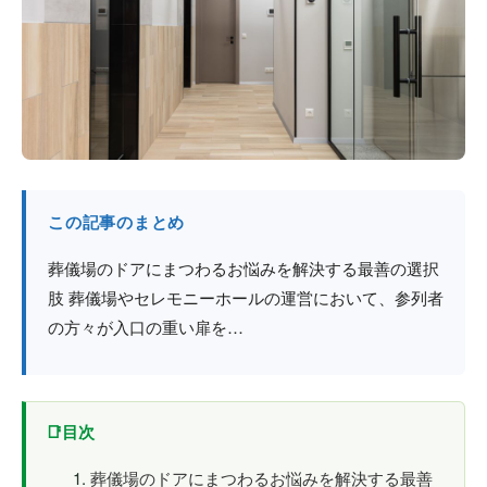
防火戸
埼玉
用語集
法人のお客様へ
茨城
コラム
栃木
最新情報
群馬
この記事のまとめ
関西エリア
葬儀場のドアにまつわるお悩みを解決する最善の選択
肢 葬儀場やセレモニーホールの運営において、参列者
の方々が入口の重い扉を…
目次
葬儀場のドアにまつわるお悩みを解決する最善