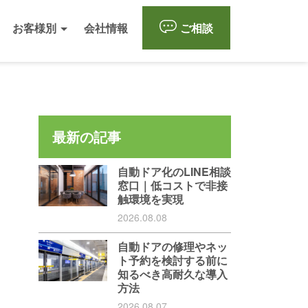
お客様別
会社情報
ご相談
最新の記事
自動ドア化のLINE相談
窓口｜低コストで非接
触環境を実現
2026.08.08
自動ドアの修理やネッ
ト予約を検討する前に
知るべき高耐久な導入
方法
2026.08.07