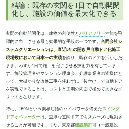
結論：既存の玄関を1日で自動開閉
化し、施設の価値を最大化できる
玄関の自動開閉化は、建物の利便性と
バリアフリー
性能を飛
躍的に向上させる最も効果的な手段の一つです。
合同会社シ
ステムクリエーションは、直近5年の開き戸自動ドア化施工
現場数において日本一の実績
を誇り、既存のドアを活かした
まま、わずか1日で施工を完了させる技術力を有していま
す。施設管理者やマンション理事会、介護事業者の皆様にと
って、大掛かりな改修工事を伴わずに「後付け」で自動ドア
を実現できることは、コストと工期の両面で極めて大きなメ
リットとなります。
特に、150Nという業界屈指のハイパワーを備えた
スイング
ドアオペレーター
は、重厚な玄関ドアでもスムーズに駆動さ
せることが可能です。また、東京都
建設業許可
（一般建設