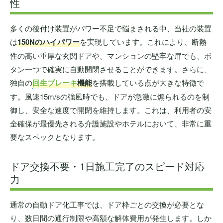
性
多くの後付け装置がパワー不足で悩まされる中、当社の装置
は
150Nのハイパワー
を実現しています。これにより、断熱
性の高い重厚な玄関ドアや、マンションの堅牢な扉でも、ボ
タン一つで確実に自動開閉させることができます。さらに、
独自の
回生ブレーキ
機能
を搭載している点が大きな特徴で
す。風速15m/sの強風時でも、ドアが急激に煽られるのを制
御し、安全な速度で開閉を維持します。これは、利用者の安
全確保が最優先される介護施設やホテルにおいて、非常に重
要なスペックとなります。
ドア交換不要・1日施工完了のスピード対応
力
通常の自動ドア化工事では、ドア枠ごとの交換が必要とな
り、数日間の通行制限や高額な解体費用が発生します。しか