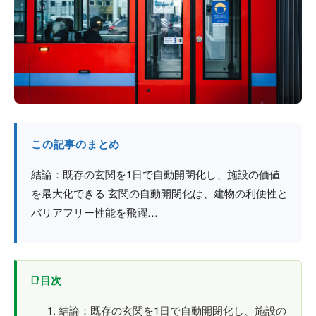
防火戸
埼玉
用語集
法人のお客様へ
茨城
コラム
栃木
最新情報
群馬
この記事のまとめ
関西エリア
結論：既存の玄関を1日で自動開閉化し、施設の価値
を最大化できる 玄関の自動開閉化は、建物の利便性と
バリアフリー性能を飛躍…
目次
結論：既存の玄関を1日で自動開閉化し、施設の