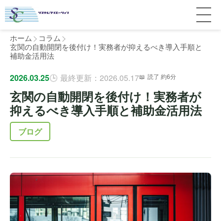
ホーム
コラム
玄関の自動開閉を後付け！実務者が抑えるべき導入手順と
補助金活用法
サービス紹介
2026.03.25
最終更新：2026.05.17
読了 約6分
玄関の自動開閉を後付け！実務者が
料金
個人宅
抑えるべき導入手順と補助金活用法
補助金
マンション
全国対応について
ブログ
よくある質問
介護・医療施設
東京
施工事例
ホテル
神奈川
お客様の声
完全ガイド
工場・倉庫
千葉
製品比較
個人のお客様へ