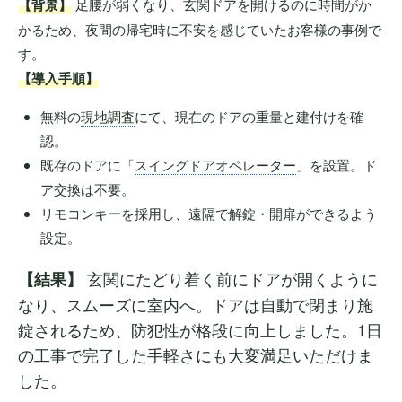
【背景】
足腰が弱くなり、玄関ドアを開けるのに時間がか
かるため、夜間の帰宅時に不安を感じていたお客様の事例で
す。
【導入手順】
無料の
現地調査
にて、現在のドアの重量と建付けを確
認。
既存のドアに「
スイングドアオペレーター
」を設置。ド
ア交換は不要。
リモコンキーを採用し、遠隔で解錠・開扉ができるよう
設定。
玄関にたどり着く前にドアが開くように
【結果】
なり、スムーズに室内へ。ドアは自動で閉まり施
錠されるため、防犯性が格段に向上しました。1日
の工事で完了した手軽さにも大変満足いただけま
した。