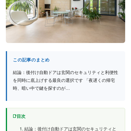
防火戸
埼玉
用語集
法人のお客様へ
茨城
コラム
栃木
最新情報
群馬
この記事のまとめ
関西エリア
結論：後付け自動ドアは玄関のセキュリティと利便性
を同時に底上げする最良の選択です 「夜遅くの帰宅
時、暗い中で鍵を探すのが…
目次
結論：後付け自動ドアは玄関のセキュリティと