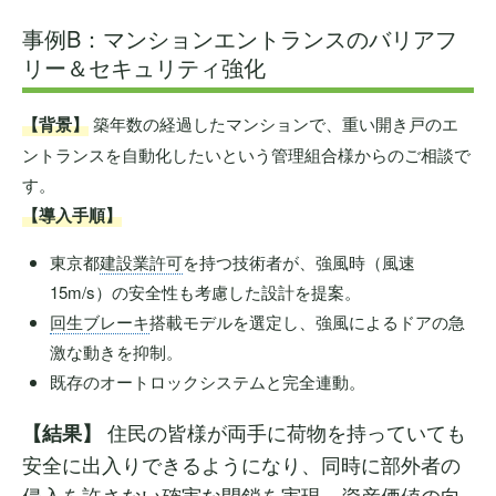
事例B：マンションエントランスのバリアフ
リー＆セキュリティ強化
【背景】
築年数の経過したマンションで、重い開き戸のエ
ントランスを自動化したいという管理組合様からのご相談で
す。
【導入手順】
東京都
建設業許可
を持つ技術者が、強風時（風速
15m/s）の安全性も考慮した設計を提案。
回生ブレーキ
搭載モデルを選定し、強風によるドアの急
激な動きを抑制。
既存のオートロックシステムと完全連動。
住民の皆様が両手に荷物を持っていても
【結果】
安全に出入りできるようになり、同時に部外者の
侵入を許さない確実な閉鎖を実現。資産価値の向