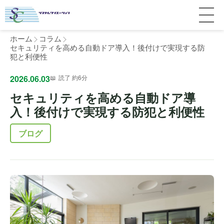
ホーム
コラム
セキュリティを高める自動ドア導入！後付けで実現する防
犯と利便性
サービス紹介
2026.06.03
読了 約6分
セキュリティを高める自動ドア導
料金
個人宅
入！後付けで実現する防犯と利便性
補助金
マンション
全国対応について
ブログ
よくある質問
介護・医療施設
東京
施工事例
ホテル
神奈川
お客様の声
完全ガイド
工場・倉庫
千葉
製品比較
個人のお客様へ