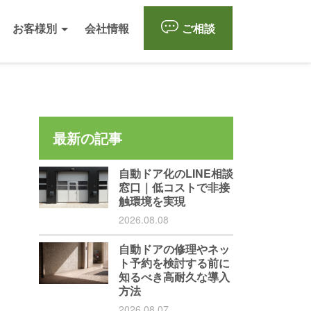
お客様別
会社情報
ご相談
最新の記事
自動ドア化のLINE相談
窓口｜低コストで非接
触環境を実現
2026.08.08
自動ドアの修理やネッ
ト予約を検討する前に
知るべき高耐久な導入
方法
2026.08.07