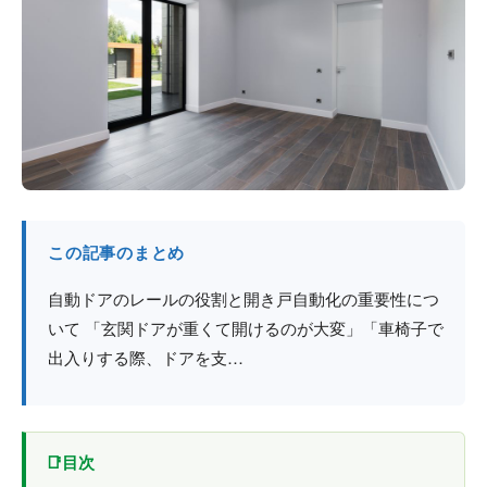
防火戸
埼玉
用語集
法人のお客様へ
茨城
コラム
栃木
最新情報
群馬
関西エリア
この記事のまとめ
自動ドアのレールの役割と開き戸自動化の重要性につ
いて 「玄関ドアが重くて開けるのが大変」「車椅子で
出入りする際、ドアを支…
目次