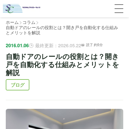
ホーム
コラム
自動ドアのレールの役割とは？開き戸を自動化する仕組み
とメリットを解説
サービス紹介
2016.01.06
最終更新：2026.05.22
読了 約5分
自動ドアのレールの役割とは？開き
料金
個人宅
戸を自動化する仕組みとメリットを
解説
補助金
マンション
全国対応について
ブログ
よくある質問
介護・医療施設
東京
施工事例
ホテル
神奈川
お客様の声
完全ガイド
工場・倉庫
千葉
製品比較
個人のお客様へ