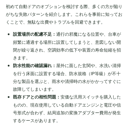
初めて自動ドアのオプションを検討する際、多くの方が陥り
がちな失敗パターンを紹介します。これらを事前に知ってお
くことで、無駄な出費やトラブルを回避できます。
設置場所の配慮不足：
通行の邪魔になる位置や、台車が
頻繁に通過する場所に設置してしまうと、意図しない開
閉が繰り返され、空調効率の低下や装置の寿命短縮を招
きます。
防水性能の確認漏れ：
屋外に面した玄関や、水洗い清掃
を行う床面に設置する場合、防水規格（IP等級）が不十
分な製品を選ぶと、雨水や清掃時の水がかかってすぐに
故障してしまいます。
既存ドアとの相性問題：
安価な汎用スイッチを購入した
ものの、現在使用している自動ドアエンジンと電圧や信
号形式が合わず、結局追加の変換アダプター費用が発生
するケースがあります。