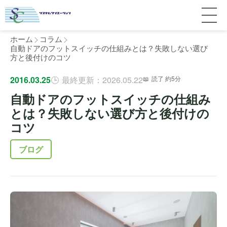
ホーム
コラム
自動ドアのフットスイッチの仕組みとは？失敗しない選び
方と後付けのコツ
サービス紹介
2016.03.25
最終更新：2026.05.22
読了 約5分
自動ドアのフットスイッチの仕組み
料金
個人宅
とは？失敗しない選び方と後付けの
コツ
補助金
マンション
全国対応について
ブログ
よくある質問
介護・医療施設
東京
施工事例
ホテル
神奈川
お客様の声
完全ガイド
工場・倉庫
千葉
製品比較
個人のお客様へ