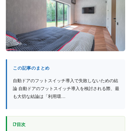
防火戸
埼玉
用語集
法人のお客様へ
茨城
コラム
栃木
最新情報
群馬
関西エリア
この記事のまとめ
自動ドアのフットスイッチ導入で失敗しないための結
論 自動ドアのフットスイッチ導入を検討される際、最
も大切な結論は「利用環…
目次