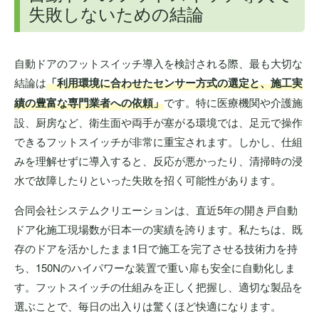
失敗しないための結論
自動ドアのフットスイッチ導入を検討される際、最も大切な
結論は
「利用環境に合わせたセンサー方式の選定と、施工実
績の豊富な専門業者への依頼」
です。特に医療機関や介護施
設、厨房など、衛生面や両手が塞がる環境では、足元で操作
できるフットスイッチが非常に重宝されます。しかし、仕組
みを理解せずに導入すると、反応が悪かったり、清掃時の浸
水で故障したりといった失敗を招く可能性があります。
合同会社システムクリエーションは、直近5年の開き戸自動
ドア化施工現場数が日本一の実績を誇ります。私たちは、既
存のドアを活かしたまま1日で施工を完了させる技術力を持
ち、150Nのハイパワーな装置で重い扉も安全に自動化しま
す。フットスイッチの仕組みを正しく把握し、適切な製品を
選ぶことで、毎日の出入りは驚くほど快適になります。