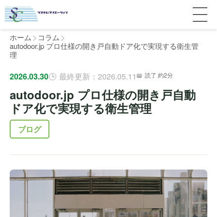
ホーム
コラム
autodoor.jp プロ仕様の開き戸自動ドア化で実現する衛生管
理
サービス紹介
2026.03.30
最終更新：2026.05.11
読了 約2分
autodoor.jp プロ仕様の開き戸自動
料金
個人宅
ドア化で実現する衛生管理
補助金
マンション
全国対応について
ブログ
よくある質問
介護・医療施設
東京
施工事例
ホテル
神奈川
お客様の声
完全ガイド
工場・倉庫
千葉
製品比較
個人のお客様へ