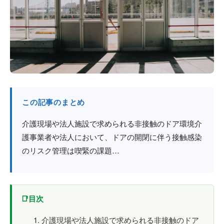
防火戸
埼玉
用語集
法人のお客様へ
茨城
コラム
栃木
最新情報
群馬
この記事のまとめ
関西エリア
介護現場や法人施設で求められる非接触のドア環境介
護事業者や法人において、ドアの開閉に伴う接触感染
のリスク管理は喫緊の課題…
目次
介護現場や法人施設で求められる非接触のドア