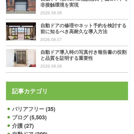
非接触環境を実現
2026.08.08
自動ドアの修理やネット予約を検討する
前に知るべき高耐久な導入方法
2026.08.07
自動ドア導入時の写真付き報告書の役割
と品質を証明する重要性
2026.08.06
記事カテゴリ
バリアフリー
(35)
ブログ
(5,503)
介護
(27)
自動ドア
(309)