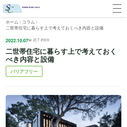
ホーム
コラム
二世帯住宅に暮らす上で考えておくべき内容と設備
2022.10.07
読了 約5分
サービス紹介
二世帯住宅に暮らす上で考えておく
料金
べき内容と設備
個人宅
補助金
バリアフリー
マンション
全国対応について
よくある質問
介護・医療施設
東京
施工事例
ホテル
神奈川
お客様の声
完全ガイド
工場・倉庫
千葉
製品比較
個人のお客様へ