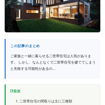
防火戸
埼玉
用語集
法人のお客様へ
茨城
コラム
栃木
最新情報
群馬
この記事のまとめ
関西エリア
ご家族と一緒に暮らせる二世帯住宅は人気がありま
す。 しかし、なんとなくで二世帯住宅を建ててしまう
と失敗する可能性があるの…
目次
二世帯住宅の間取りは主に三種類